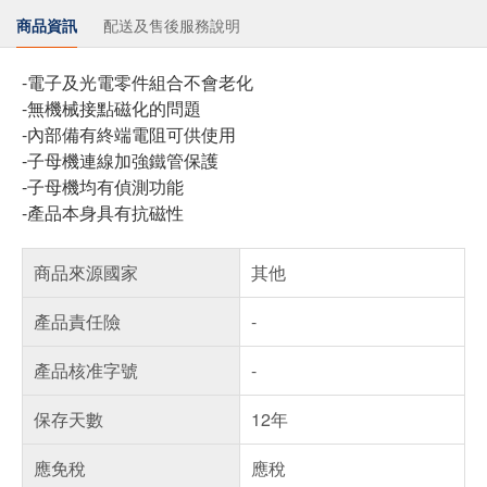
商品資訊
配送及售後服務說明
-電子及光電零件組合不會老化
-無機械接點磁化的問題
-內部備有終端電阻可供使用
-子母機連線加強鐵管保護
-子母機均有偵測功能
-產品本身具有抗磁性
商品來源國家
其他
產品責任險
-
產品核准字號
-
保存天數
12年
應免稅
應稅