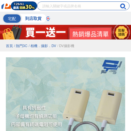
宅配
到店取貨
首頁
/ 熱門3C
/ 相機．攝影．DV
/ DV攝影機