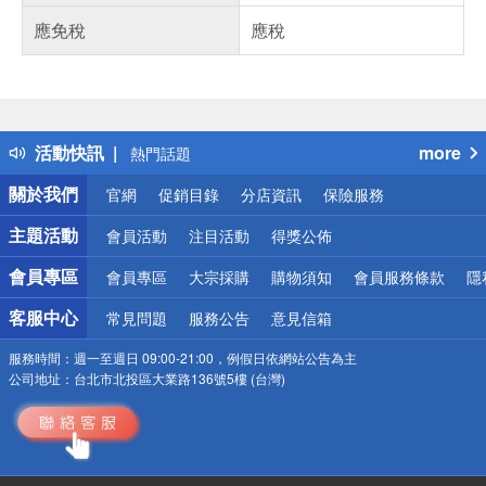
應免稅
應稅
偏遠地區配送
詐騙網頁！請小心！
得獎公告
活動快訊
more
熱門話題
銀行優惠
關於我們
官網
促銷目錄
分店資訊
保險服務
偏遠地區配送
詐騙網頁！請小心！
主題活動
會員活動
注目活動
得獎公佈
會員專區
會員專區
大宗採購
購物須知
會員服務條款
隱
客服中心
常見問題
服務公告
意見信箱
服務時間：
週一至週日 09:00-21:00，例假日依網站公告為主
公司地址：
台北市北投區大業路136號5樓 (台灣)