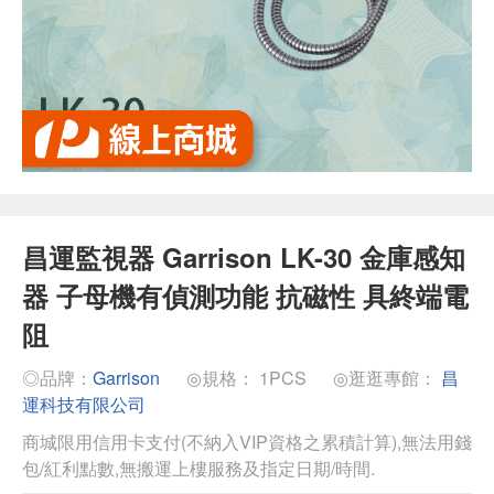
昌運監視器 Garrison LK-30 金庫感知
器 子母機有偵測功能 抗磁性 具終端電
阻
◎品牌：
Garrison
◎規格： 1PCS
◎逛逛專館：
昌
運科技有限公司
商城限用信用卡支付(不納入VIP資格之累積計算),無法用錢
包/紅利點數,無搬運上樓服務及指定日期/時間.