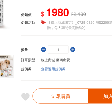
1980
$
$2,180
促銷價
促銷活動
【線上商城限定】_0729-0820 滿$2200
贈，每人期間最高贈5次)
數量
訂單類型
線上商城 廠商出貨
折價券
查看適用折價券
立即購買
加