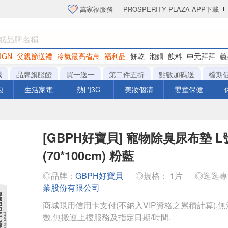
萬家福服務
PROSPERITY PLAZA APP下載
IGN
父親節送禮
冷氣最高省萬
福利品
餅乾
泡麵
飲料
中元拜拜
義
衛生紙
城
品牌旗艦館
買一送一
第二件五折
點數加碼送
檔期
泡
生活家電
熱門3C
美妝個清
嬰童保健
[GBPH好寶貝] 寵物除臭尿布墊 L
(70*100cm) 粉藍
◎品牌：
GBPH好寶貝
◎規格： 1片
◎逛逛
業股份有限公司
商城限用信用卡支付(不納入VIP資格之累積計算),無
數,無搬運上樓服務及指定日期/時間.