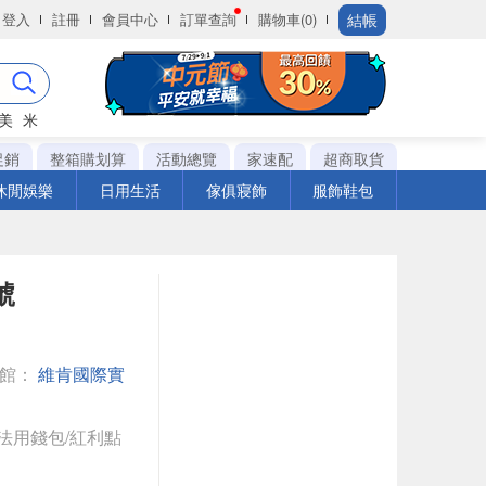
結帳
登入
註冊
會員中心
訂單查詢
購物車(0)
美
米
促銷
整箱購划算
活動總覽
家速配
超商取貨
休閒娛樂
日用生活
傢俱寢飾
服飾鞋包
號
專館：
維肯國際實
法用錢包/紅利點