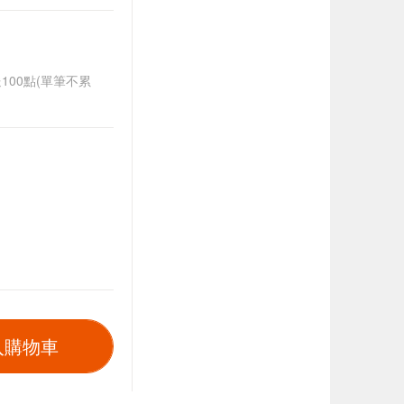
送100點(單筆不累
入購物車