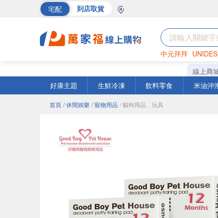
宅配
到店取貨
中元拜拜
UNIDES
海苔
巧克力
罐頭
線上商
好康主題
生鮮冷凍
飲料零食
米油沖
首頁
/ 休閒娛樂
/ 寵物用品
/ 貓狗用品．玩具