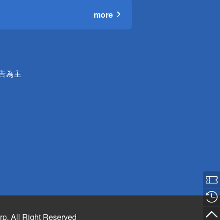
more
公告為主
rp. All Right Reserved