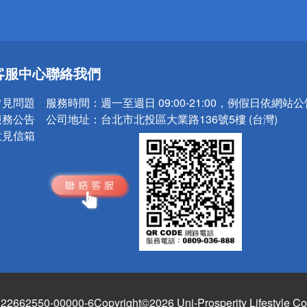
送
客服中心
聯絡我們
請小心！
常見問題
服務時間：
週一至週日 09:00-21:00，例假日依網站
服務公告
公司地址：
台北市北投區大業路136號5樓 (台灣)
意見信箱
662550-00000-6
Copyright©2026 Uni-Prosperity Lifestyle Co