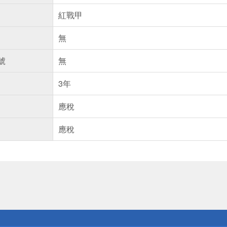
紅戰甲
無
號
無
3年
應稅
應稅
送
請小心！