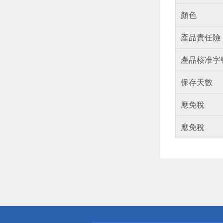
顏色
產品責任險
產品核准字
保存天數
應免稅
應免稅
偏遠地區配
詐騙網頁！