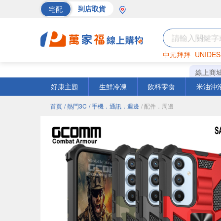
宅配
到店取貨
中元拜拜
UNIDES
海苔
巧克力
罐頭
線上商
好康主題
生鮮冷凍
飲料零食
米油沖
首頁
/ 熱門3C
/ 手機．通訊．週邊
/ 配件．周邊