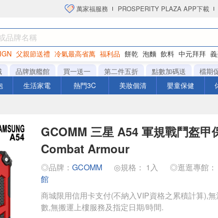
萬家福服務
PROSPERITY PLAZA APP下載
IGN
父親節送禮
冷氣最高省萬
福利品
餅乾
泡麵
飲料
中元拜拜
義
衛生紙
城
品牌旗艦館
買一送一
第二件五折
點數加碼送
檔期
泡
生活家電
熱門3C
美妝個清
嬰童保健
GCOMM 三星 A54 軍規戰鬥盔
Combat Armour
◎品牌：
GCOMM
◎規格： 1入
◎逛逛專館
館
商城限用信用卡支付(不納入VIP資格之累積計算),無
數,無搬運上樓服務及指定日期/時間.