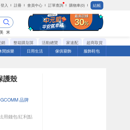
結帳
登入
註冊
會員中心
訂單查詢
購物車(0)
美
米
促銷
整箱購划算
活動總覽
家速配
超商取貨
休閒娛樂
日用生活
傢俱寢飾
服飾鞋包
甲保護殼
：
GCOMM 品牌
法用錢包/紅利點