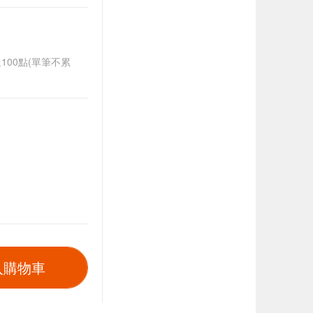
送100點(單筆不累
入購物車