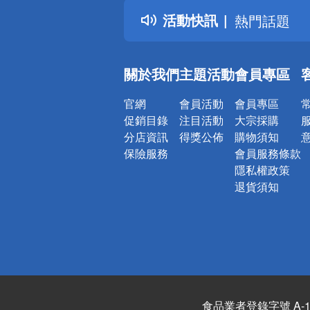
得獎公告
活動快訊
熱門話題
銀行優惠
偏遠地區配
關於我們
主題活動
會員專區
詐騙網頁！
官網
會員活動
會員專區
促銷目錄
注目活動
大宗採購
分店資訊
得獎公佈
購物須知
保險服務
會員服務條款
隱私權政策
退貨須知
食品業者登錄字號 A-122