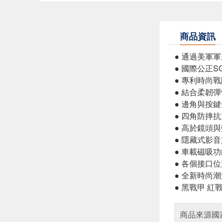
商品資訊
● 通過美軍軍規
● 國際公正S
● 專利時尚
● 結合柔韌
● 邊角與按
● 四角防摔
● 高於鏡頭
● 隱藏式影
● 車載磁吸
● 各個接口
● 全新時尚
● 黑戰甲 紅
商品來源國