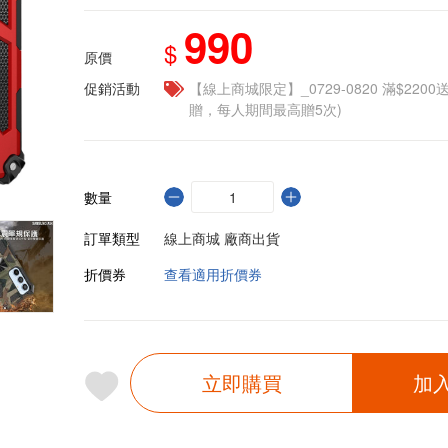
990
$
原價
促銷活動
【線上商城限定】_0729-0820 滿$2200
贈，每人期間最高贈5次)
數量
訂單類型
線上商城 廠商出貨
折價券
查看適用折價券
立即購買
加