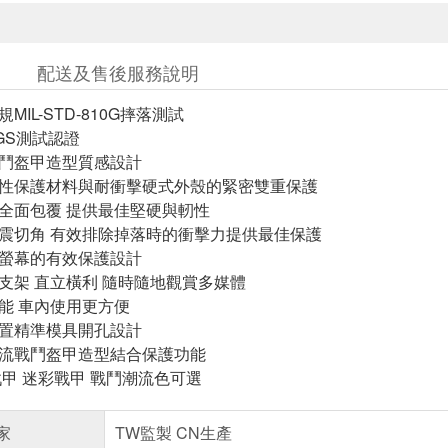
配送及售後服務說明
MIL-STD-810G摔落測試
GS測試認證
戰鬥盔甲造型質感設計
彈性保護材料與耐衝擊硬式外殼的緊密雙重保護
鍵全面包覆 提供最佳堅硬與軔性
抗震切角 有效排除掉落時的衝擊力提供最佳保護
與螢幕的有效保護設計
音支架 直立橫利 隨時隨地觀賞多媒體
功能 車內使用更方便
位置精準模具開孔設計
潮流戰鬥盔甲造型結合保護功能
戰甲 迷彩戰甲 戰鬥潮流色可選
家
TW監製 CN生產