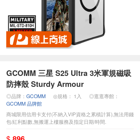
GCOMM 三星 S25 Ultra 3米軍規磁吸
防摔殼 Sturdy Armour
◎品牌：
GCOMM
◎規格： 1入
◎逛逛專館：
GCOMM 品牌館
商城限用信用卡支付(不納入VIP資格之累積計算),無法用錢
包/紅利點數,無搬運上樓服務及指定日期/時間.
$
896