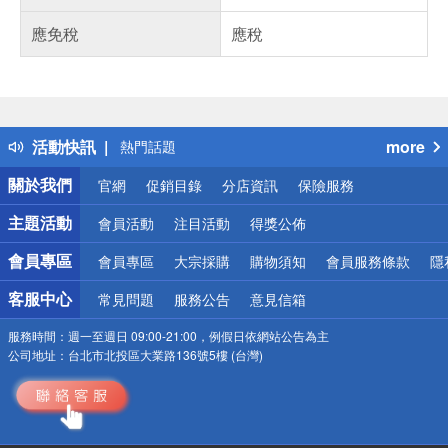
應免稅
應稅
偏遠地區配送
詐騙網頁！請小心！
得獎公告
活動快訊
more
熱門話題
銀行優惠
關於我們
官網
促銷目錄
分店資訊
保險服務
偏遠地區配送
詐騙網頁！請小心！
主題活動
會員活動
注目活動
得獎公佈
會員專區
會員專區
大宗採購
購物須知
會員服務條款
隱
客服中心
常見問題
服務公告
意見信箱
服務時間：
週一至週日 09:00-21:00，例假日依網站公告為主
公司地址：
台北市北投區大業路136號5樓 (台灣)