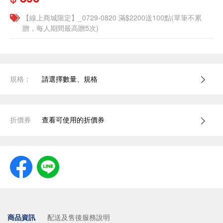
【線上商城限定】_0729-0820 滿$2200送100點(單筆不累
贈，每人期間最高贈5次)
規格：
請選擇數量、規格
折價券
查看可使用的折價券
商品資訊
配送及售後服務說明