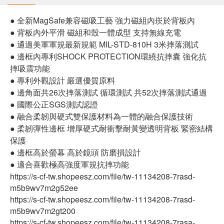
● 全新MagSafe兼容磁吸工藝 強力磁組內崁於背板內
● 背板內外平滑 磁組和殼一體成型 支持無線充電
● 通過美軍軍規最新規範 MIL-STD-810H 3米摔落測試
● 邊框內專利SHOCK PROTECTION環繞抗摔囊 強化抗
摔吸震功能
● 專利外觀設計 嚴選優質原料
● 邊角面共26次摔落測試 循環測試 共52次摔落測試通過
● 國際公正SGS測試認證
● 融合柔韌與硬式雙保護材料為一體的融合保護技術
● 柔韌彈性邊框 增厚硬式耐衝擊耐黃變透明背板 緊密結構
保護
● 邊框高於螢幕 高於鏡頭 防磨損設計
● 適合喜歡極高強度軍規抗摔功能
https://s-cf-tw.shopeesz.com/file/tw-11134208-7rasd-
m5b9wv7m2g52ee
https://s-cf-tw.shopeesz.com/file/tw-11134208-7rasd-
m5b9wv7m2gt200
https://s-cf-tw.shopeesz.com/file/tw-11134208-7rasa-