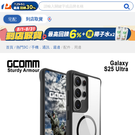
宅配
到店取貨
首頁
/ 熱門3C
/ 手機．通訊．週邊
/ 配件．周邊