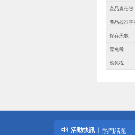
產品責任險
產品核准字
保存天數
應免稅
應免稅
偏遠地區配
詐騙網頁！
得獎公告
活動快訊
熱門話題