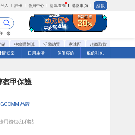
結帳
登入
註冊
會員中心
訂單查詢
購物車(0)
美
米
促銷
整箱購划算
活動總覽
家速配
超商取貨
休閒娛樂
日用生活
傢俱寢飾
服飾鞋包
 防摔盔甲保護
：
GCOMM 品牌
法用錢包/紅利點