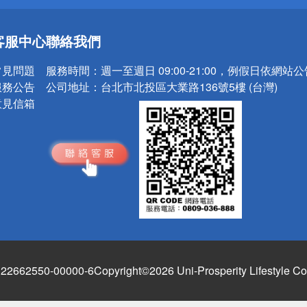
送
客服中心
聯絡我們
請小心！
常見問題
服務時間：
週一至週日 09:00-21:00，例假日依網站
服務公告
公司地址：
台北市北投區大業路136號5樓 (台灣)
意見信箱
662550-00000-6
Copyright©2026 Uni-Prosperity Lifestyle Co