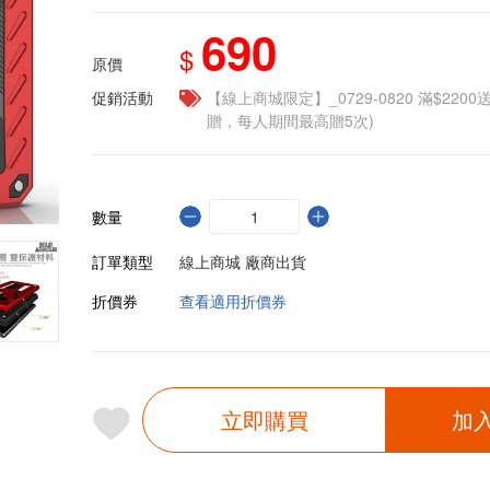
690
$
原價
促銷活動
【線上商城限定】_0729-0820 滿$2200
贈，每人期間最高贈5次)
數量
訂單類型
線上商城 廠商出貨
折價券
查看適用折價券
立即購買
加