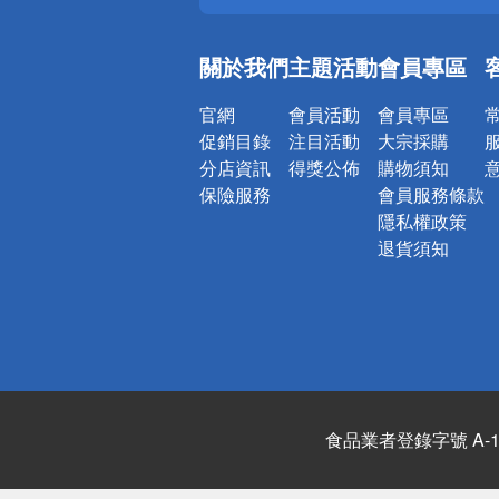
銀行優惠
偏遠地區配
關於我們
主題活動
會員專區
詐騙網頁！
官網
會員活動
會員專區
促銷目錄
注目活動
大宗採購
分店資訊
得獎公佈
購物須知
保險服務
會員服務條款
隱私權政策
退貨須知
食品業者登錄字號 A-122