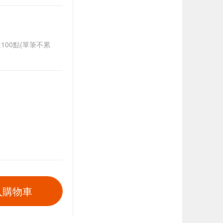
送100點(單筆不累
入購物車