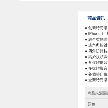
商品資訊
● 創新時尚
● iPhone 1
● 結合柔韌
● 邊角與按
● 四角防摔
● 高於鏡頭
● 多媒體影
● 多媒體影
● 各個接口
● 全新時尚
商品來源國
顏色