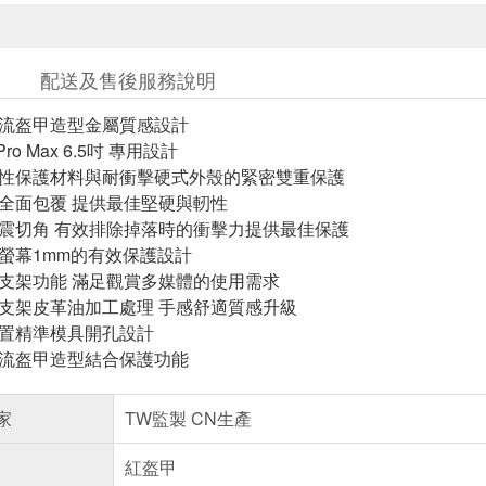
配送及售後服務說明
潮流盔甲造型金屬質感設計
1 Pro Max 6.5吋 專用設計
彈性保護材料與耐衝擊硬式外殼的緊密雙重保護
鍵全面包覆 提供最佳堅硬與軔性
抗震切角 有效排除掉落時的衝擊力提供最佳保護
與螢幕1mm的有效保護設計
音支架功能 滿足觀賞多媒體的使用需求
音支架皮革油加工處理 手感舒適質感升級
位置精準模具開孔設計
潮流盔甲造型結合保護功能
家
TW監製 CN生產
紅盔甲