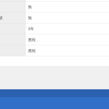
無
號
無
3年
應稅
應稅
送
請小心！