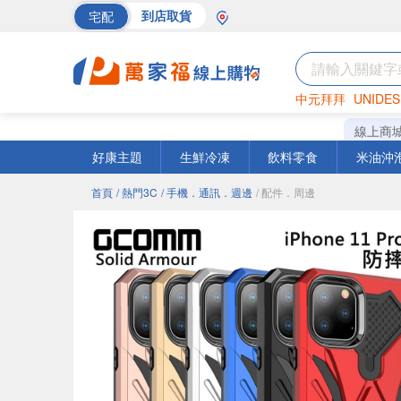
宅配
到店取貨
中元拜拜
UNIDES
巧克力
罐頭
海苔
線上商
好康主題
生鮮冷凍
飲料零食
米油沖
首頁
/ 熱門3C
/ 手機．通訊．週邊
/ 配件．周邊