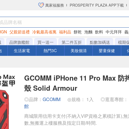
萬家福服務
PROSPERITY PLAZA APP下載
IGN
父親節送禮
冷氣最高省萬
福利品
餅乾
泡麵
飲料
中元拜拜
義
洋芋片
城
品牌旗艦館
買一送一
第二件五折
點數加碼送
檔期
泡
生活家電
熱門3C
美妝個清
嬰童保健
GCOMM iPHone 11 Pro Max
殼 Solid Armour
◎品牌：
GCOMM
◎規格： 1入
◎逛逛專館
館
商城限用信用卡支付(不納入VIP資格之累積計算),無
數,無搬運上樓服務及指定日期/時間.