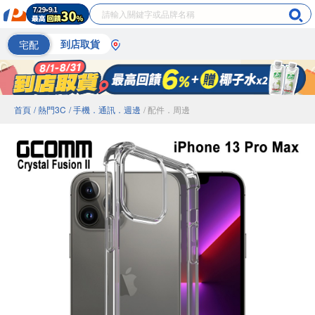
宅配
到店取貨
首頁
/ 熱門3C
/ 手機．通訊．週邊
/ 配件．周邊