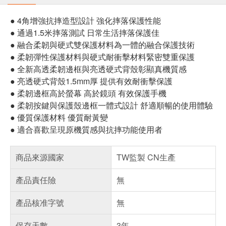
● 4角增強抗摔造型設計 強化摔落保護性能
● 通過1.5米摔落測試 日常生活摔落保護佳
● 融合柔韌與硬式雙保護材料為一體的融合保護技術
● 柔韌彈性保護材料與硬式耐衝擊材料緊密雙重保護
● 全新高透柔韌邊框與亮透硬式背殼彰顯真機質感
● 亮透硬式背殼1.5mm厚 提供有效耐衝擊保護
● 柔韌邊框高於螢幕 高於鏡頭 有效保護手機
● 柔韌按鍵與保護殼邊框一體式設計 舒適順暢的使用體驗
● 優質保護材料 優質耐黃變
● 適合喜歡呈現原機質感與抗摔功能使用者
商品來源國家
TW監製 CN生產
產品責任險
無
產品核准字號
無
保存天數
3年