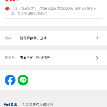
【線上商城限定】_0729-0820 滿$2200送100點(單筆不累
贈，每人期間最高贈5次)
規格：
請選擇數量、規格
折價券
查看可使用的折價券
商品資訊
配送及售後服務說明