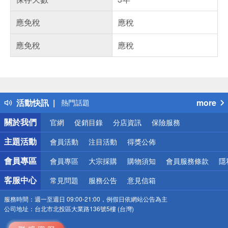
應免稅
應稅
應免稅
應稅
偏遠地區配送
詐騙網頁！請小心！
得獎公告
活動快訊
more
熱門話題
銀行優惠
關於我們
官網
促銷目錄
分店資訊
保險服務
偏遠地區配送
詐騙網頁！請小心！
主題活動
會員活動
注目活動
得獎公佈
會員專區
會員專區
大宗採購
購物須知
會員服務條款
隱
客服中心
常見問題
服務公告
意見信箱
服務時間：
週一至週日 09:00-21:00，例假日依網站公告為主
公司地址：
台北市北投區大業路136號5樓 (台灣)