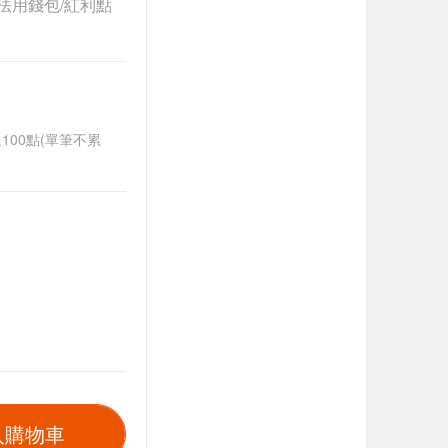
法用錢包/紅利點
送100點(單筆不累
入購物車