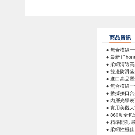
商品資訊
● 無合模線
● 最新 iPhon
● 柔軔清透
● 雙邊防滑
● 進口高品
● 無合模線
● 數據接口
● 內層光學
● 實用美觀
● 360度全
● 精準開孔 
● 柔軔性極