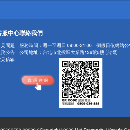
送
客服中心
聯絡我們
請小心！
常見問題
服務時間：
週一至週日 09:00-21:00，例假日依網站
服務公告
公司地址：
台北市北投區大業路136號5樓 (台灣)
意見信箱
662550-00000-6
Copyright©2026 Uni-Prosperity Lifestyle Co