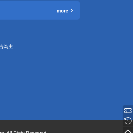
more
公告為主
rp. All Right Reserved