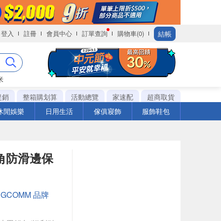
結帳
登入
註冊
會員中心
訂單查詢
購物車(0)
米
促銷
整箱購划算
活動總覽
家速配
超商取貨
休閒娛樂
日用生活
傢俱寢飾
服飾鞋包
透圓角防滑邊保
：
GCOMM 品牌