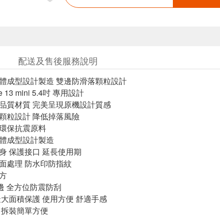
配送及售後服務說明
一體成型設計製造 雙邊防滑落顆粒設計
e 13 mini 5.4吋 專用設計
高品質材質 完美呈現原機設計質感
落顆粒設計 降低掉落風險
質環保抗震原料
一體成型設計製造
合身 保護接口 延長使用期
表面處理 防水印防指紋
大方
包邊 全方位防震防刮
最大面積保護 使用方便 舒適手感
佳 拆裝簡單方便