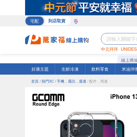
宅配
到店取貨
中元拜拜
UNIDES
巧克力
罐頭
咖啡
線上商
好康主題
生鮮冷凍
飲料零食
米油沖
首頁
/ 熱門3C
/ 手機．通訊．週邊
/ 配件．周邊