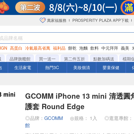
萬家福服務
PROSPERITY PLAZA APP下載
IGN
高蛋白
冷氣最高省萬
福利品
餅乾
泡麵
飲料
中元拜拜
義美
海苔
城
品牌旗艦館
買一送一
第二件五折
點數加碼送
檔期
泡
生活家電
熱門3C
美妝個清
嬰童保健
GCOMM iPhone 13 mini 清
護套 Round Edge
◎品牌：
GCOMM
◎規格： 1入
◎逛逛專館
館