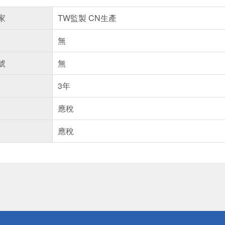
家
TW監製 CN生產
無
號
無
3年
應稅
應稅
送
請小心！