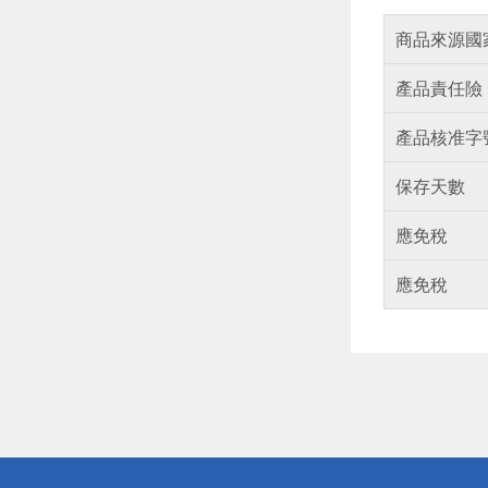
商品來源國
產品責任險
產品核准字
保存天數
應免稅
應免稅
偏遠地區配
詐騙網頁！