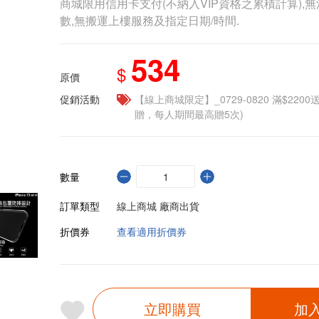
商城限用信用卡支付(不納入VIP資格之累積計算),無
數,無搬運上樓服務及指定日期/時間.
534
$
原價
促銷活動
【線上商城限定】_0729-0820 滿$2200
贈，每人期間最高贈5次)
數量
訂單類型
線上商城 廠商出貨
折價券
查看適用折價券
立即購買
加