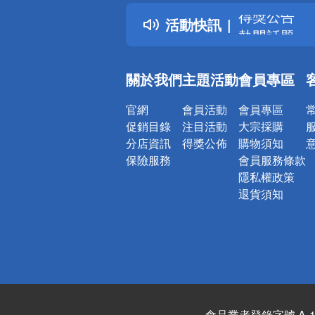
得獎公告
活動快訊
熱門話題
銀行優惠
偏遠地區配
關於我們
主題活動
會員專區
詐騙網頁！
官網
會員活動
會員專區
促銷目錄
注目活動
大宗採購
分店資訊
得獎公佈
購物須知
保險服務
會員服務條款
隱私權政策
退貨須知
食品業者登錄字號 A-122