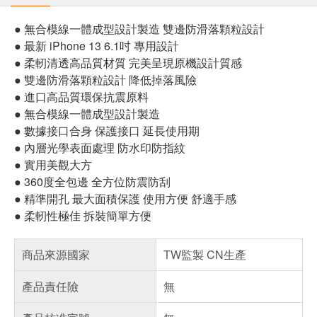
● 無合模線一體成型設計製造 雙邊防滑落顆粒設計
● 最新 iPhone 13 6.1吋 專用設計
● 柔軔清透高品質材質 完美呈現原機設計質感
● 雙邊防滑落顆粒設計 降低掉落風險
● 進口高品質環保抗震原料
● 無合模線一體成型設計製造
● 數據接口合身 保護接口 延長使用期
● 內層光學表面處理 防水印防指紋
● 實用美觀大方
● 360度全包邊 全方位防震防刮
● 精準開孔 最大面積保護 使用方便 舒適手感
● 柔軔性極佳 拆裝簡單方便
商品來源國家
TW監製 CN生產
產品責任險
無