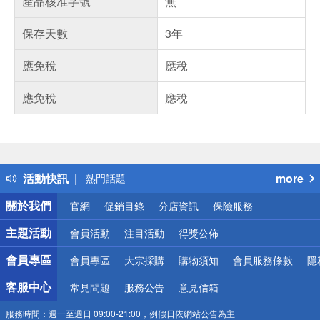
產品核准字號
無
保存天數
3年
應免稅
應稅
應免稅
應稅
偏遠地區配送
詐騙網頁！請小心！
得獎公告
活動快訊
more
熱門話題
銀行優惠
關於我們
官網
促銷目錄
分店資訊
保險服務
偏遠地區配送
詐騙網頁！請小心！
主題活動
會員活動
注目活動
得獎公佈
會員專區
會員專區
大宗採購
購物須知
會員服務條款
隱
客服中心
常見問題
服務公告
意見信箱
服務時間：
週一至週日 09:00-21:00，例假日依網站公告為主