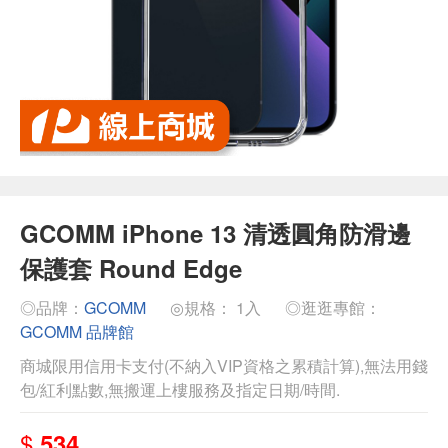
GCOMM iPhone 13 清透圓角防滑邊
保護套 Round Edge
◎品牌：
GCOMM
◎規格： 1入
◎逛逛專館：
GCOMM 品牌館
商城限用信用卡支付(不納入VIP資格之累積計算),無法用錢
包/紅利點數,無搬運上樓服務及指定日期/時間.
$
534