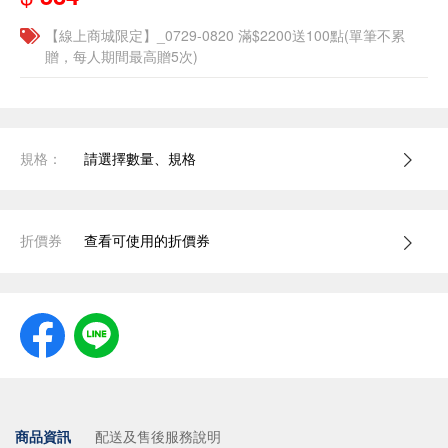
【線上商城限定】_0729-0820 滿$2200送100點(單筆不累
贈，每人期間最高贈5次)
規格：
請選擇數量、規格
折價券
查看可使用的折價券
商品資訊
配送及售後服務說明