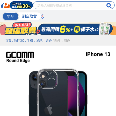
宅配
到店取貨
首頁
/ 熱門3C
/ 手機．通訊．週邊
/ 配件．周邊