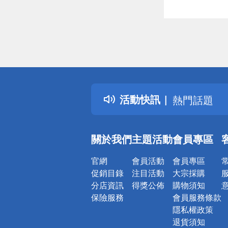
偏遠地區配
詐騙網頁！
得獎公告
活動快訊
熱門話題
銀行優惠
偏遠地區配
關於我們
主題活動
會員專區
詐騙網頁！
官網
會員活動
會員專區
促銷目錄
注目活動
大宗採購
分店資訊
得獎公佈
購物須知
保險服務
會員服務條款
隱私權政策
退貨須知