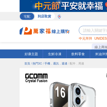
宅配
到店取貨
中元拜拜
UNIDES
巧克力
罐頭
咖啡
線上商
好康主題
生鮮冷凍
飲料零食
米油沖
首頁
/ 熱門3C
/ 手機．通訊．週邊
/ 配件．周邊