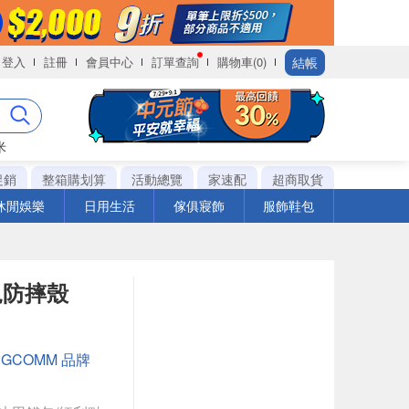
結帳
登入
註冊
會員中心
訂單查詢
購物車(0)
米
促銷
整箱購划算
活動總覽
家速配
超商取貨
休閒娛樂
日用生活
傢俱寢飾
服飾鞋包
軍規防摔殼
：
GCOMM 品牌