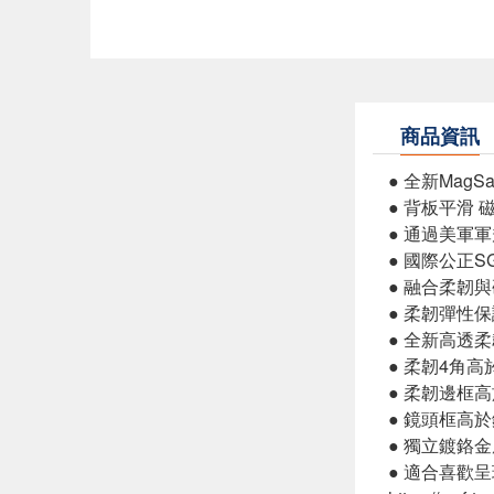
商品資訊
● 全新Mag
● 背板平滑
● 通過美軍軍規
● 國際公正S
● 融合柔韌
● 柔韌彈性
● 全新高透
● 柔韌4角
● 柔韌邊框
● 鏡頭框高
● 獨立鍍鉻
● 適合喜歡