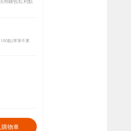
法用錢包/紅利點
送100點(單筆不累
入購物車