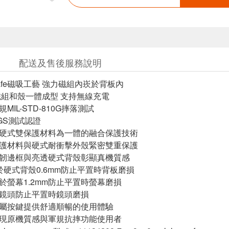
配送及售後服務說明
Safe磁吸工藝 強力磁組內崁於背板內
 磁組和殼一體成型 支持無線充電
MIL-STD-810G摔落測試
GS測試認證
與硬式雙保護材料為一體的融合保護技術
保護材料與硬式耐衝擊外殼緊密雙重保護
柔韌邊框與亮透硬式背殼彰顯真機質感
高於硬式背殼0.6mm防止平置時背板磨損
高於螢幕1.2mm防止平置時螢幕磨損
於鏡頭防止平置時鏡頭磨損
金屬按鍵提供舒適順暢的使用體驗
呈現原機質感與軍規抗摔功能使用者