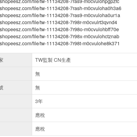
tw.shopeesz.com/file/tw-11134208-7ras9-m0cvulohpgpzfc
-tw.shopeesz.com/file/tw-11134208-7rash-m0cvuloha0h3a6
-tw.shopeesz.com/file/tw-11134208-7ras9-m0cvuloha0ur1a
tw.shopeesz.com/file/tw-11134208-7r98r-m0cvulrt3qvnd4
tw.shopeesz.com/file/tw-11134208-7r98o-m0cvulohbff70e
tw.shopeesz.com/file/tw-11134208-7r98x-m0cvulohctznab
-tw.shopeesz.com/file/tw-11134208-7r98t-m0cvulohe8k371
家
TW監製 CN生產
無
號
無
3年
應稅
應稅