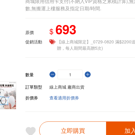
商城限用信用卡支付(不納入VIP資格之累積計算),無
數,無搬運上樓服務及指定日期/時間.
693
$
原價
促銷活動
【線上商城限定】_0729-0820 滿$2200
贈，每人期間最高贈5次)
數量
訂單類型
線上商城 廠商出貨
折價券
查看適用折價券
立即購買
加