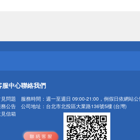
送
請小心！
送
客服中心
聯絡我們
請小心！
常見問題
服務時間：
週一至週日 09:00-21:00，例假日依網站
服務公告
公司地址：
台北市北投區大業路136號5樓 (台灣)
意見信箱