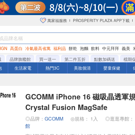
萬家福服務
PROSPERITY PLAZA APP下載
IGN
高蛋白
冷氣最高省萬
福利品
餅乾
泡麵
飲料
中元拜拜
義美
海苔
城
品牌旗艦館
買一送一
第二件五折
點數加碼送
檔期
泡
生活家電
熱門3C
美妝個清
嬰童保健
GCOMM iPhone 16 磁吸晶透
Crystal Fusion MagSafe
◎品牌：
GCOMM
◎規格： 1入
◎逛逛專館
館