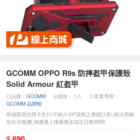
GCOMM OPPO R9s 防摔盔甲保護殼
Solid Armour 紅盔甲
◎品牌：
GCOMM
◎規格： 1入
◎逛逛專館：
GCOMM 品牌館
商城限用信用卡支付(不納入VIP資格之累積計算),無法用錢
包/紅利點數,無搬運上樓服務及指定日期/時間.
$
690