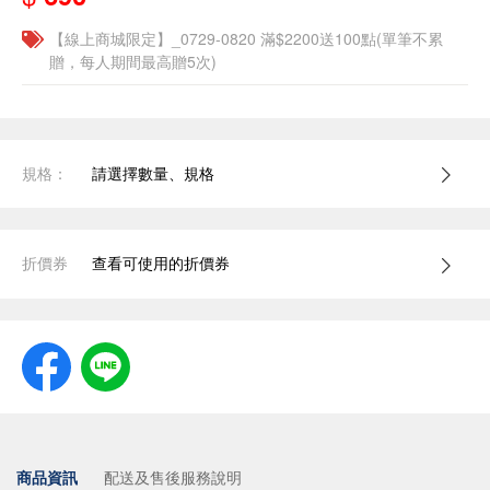
【線上商城限定】_0729-0820 滿$2200送100點(單筆不累
贈，每人期間最高贈5次)
規格：
請選擇數量、規格
折價券
查看可使用的折價券
商品資訊
配送及售後服務說明