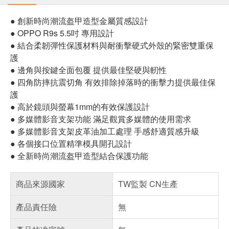
● 創新時尚潮流盔甲造型金屬質感設計
● OPPO R9s 5.5吋 專用設計
● 結合柔韌彈性保護材料與耐衝擊硬式外殼的緊密雙重保
護
● 邊角與按鍵全面包覆 提供最佳堅硬與軔性
● 四角防摔抗震切角 有效排除掉落時的衝擊力提供最佳保
護
● 高於鏡頭與螢幕1mm的有效保護設計
● 多媒體影音支架功能 滿足觀賞多媒體的使用需求
● 多媒體影音支架皮革油加工處理 手感舒適質感升級
● 各個接口位置精準模具開孔設計
● 全新時尚潮流盔甲造型結合保護功能
商品來源國家
TW監製 CN生產
產品責任險
無