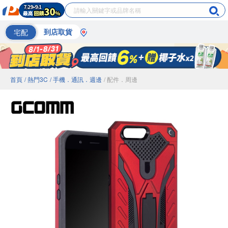
宅配
到店取貨
首頁
/ 熱門3C
/ 手機．通訊．週邊
/ 配件．周邊