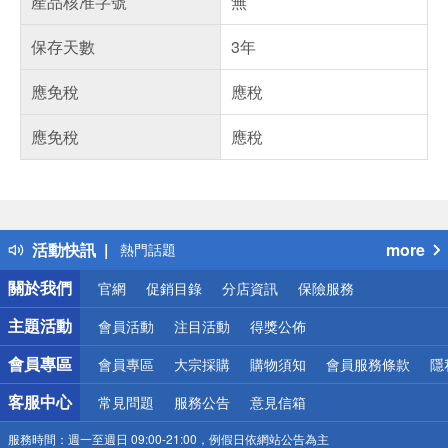
產品核准字號
無
保存天數
3年
應免稅
應稅
應免稅
應稅
偏遠地區配送
詐騙網頁！請小心！
得獎公告
活動快訊
more
熱門話題
銀行優惠
關於我們
官網
促銷目錄
分店資訊
保險服務
偏遠地區配送
詐騙網頁！請小心！
主題活動
會員活動
注目活動
得獎公佈
會員專區
會員專區
大宗採購
購物須知
會員服務條款
隱
客服中心
常見問題
服務公告
意見信箱
服務時間：
週一至週日 09:00-21:00，例假日依網站公告為主