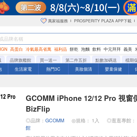
萬家福服務
PROSPERITY PLAZA APP下載
IGN
高蛋白
冷氣最高省萬
福利品
餅乾
泡麵
飲料
中元拜拜
義美
海苔
城
品牌旗艦館
買一送一
第二件五折
點數加碼送
檔期
泡
生活家電
熱門3C
美妝個清
嬰童保健
GCOMM iPhone 12/12 Pro 
BizFlip
◎品牌：
GCOMM
◎規格： 1入
◎逛逛專館
館