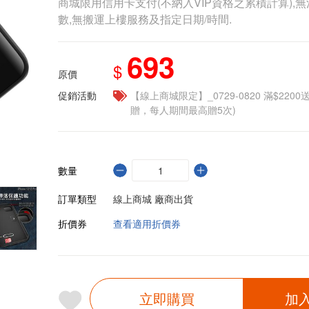
商城限用信用卡支付(不納入VIP資格之累積計算),無
數,無搬運上樓服務及指定日期/時間.
693
$
原價
促銷活動
【線上商城限定】_0729-0820 滿$2200
贈，每人期間最高贈5次)
數量
訂單類型
線上商城 廠商出貨
折價券
查看適用折價券
立即購買
加