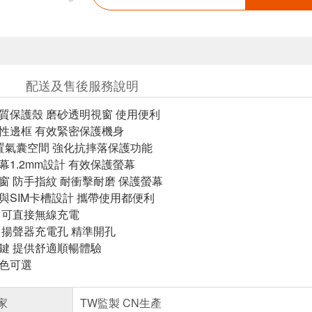
配送及售後服務說明
皮質保護殼 磨砂透明視窗 使用便利
彈性邊框 有效緊密保護機身
內置氣囊空間 強化抗摔落保護功能
幕1.2mm設計 有效保護螢幕
視窗 防手指紋 耐衝擊耐磨 保護螢幕
針與SIM卡槽設計 攜帶使用都便利
套 可直接無線充電
器 揚聲器充電孔 精準開孔
按鍵 提供舒適順暢體驗
多色可選
家
TW監製 CN生產