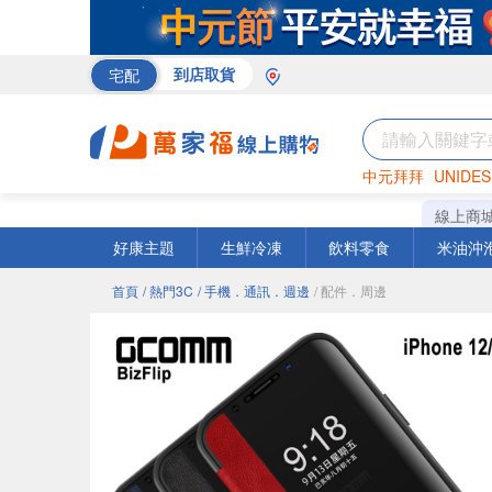
宅配
到店取貨
中元拜拜
UNIDES
巧克力
罐頭
咖啡
線上商
好康主題
生鮮冷凍
飲料零食
米油沖
首頁
/ 熱門3C
/ 手機．通訊．週邊
/ 配件．周邊