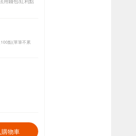
法用錢包/紅利點
送100點(單筆不累
入購物車