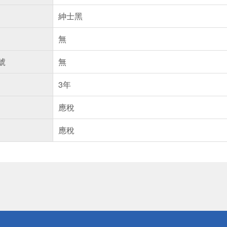
紳士黑
無
號
無
3年
應稅
應稅
送
請小心！