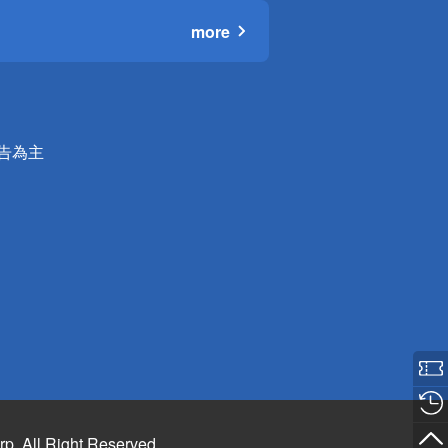
more
公告為主
rp. All Right Reserved