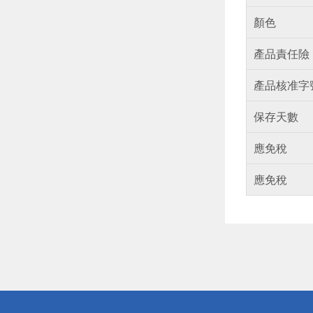
顏色
產品責任險
產品核准字
保存天數
應免稅
應免稅
偏遠地區配
詐騙網頁！