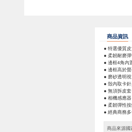
商品資訊
● 特選優質
● 柔韌耐磨
● 邊框4角
● 邊框高於螢
● 磨砂透明
● 殼內取卡
● 無須拆皮
● 相機感應
● 柔韌彈性
● 經典商務
商品來源國