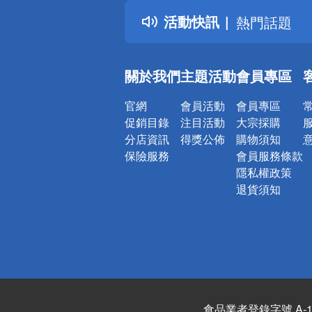
得獎公告
活動快訊
熱門話題
銀行優惠
偏遠地區配
關於我們
主題活動
會員專區
詐騙網頁！
官網
會員活動
會員專區
促銷目錄
注目活動
大宗採購
分店資訊
得獎公佈
購物須知
保險服務
會員服務條款
隱私權政策
退貨須知
食品業者登錄字號 A-122