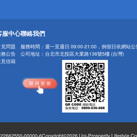
送
客服中心
聯絡我們
請小心！
常見問題
服務時間：
週一至週日 09:00-21:00，例假日依網站
服務公告
公司地址：
台北市北投區大業路136號5樓 (台灣)
意見信箱
662550-00000-6
Copyright©2026 Uni-Prosperity Lifestyle Co