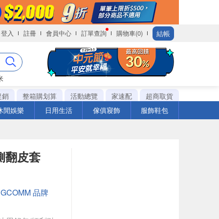
結帳
登入
註冊
會員中心
訂單查詢
購物車(0)
米
促銷
整箱購划算
活動總覽
家速配
超商取貨
休閒娛樂
日用生活
傢俱寢飾
服飾鞋包
視窗側翻皮套
：
GCOMM 品牌