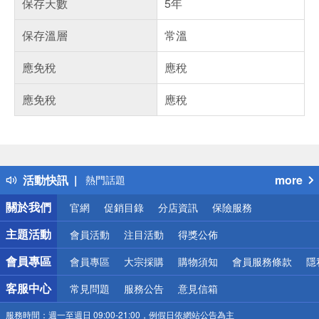
保存天數
5年
保存溫層
常溫
應免稅
應稅
應免稅
應稅
偏遠地區配送
詐騙網頁！請小心！
得獎公告
活動快訊
more
熱門話題
銀行優惠
關於我們
官網
促銷目錄
分店資訊
保險服務
偏遠地區配送
詐騙網頁！請小心！
主題活動
會員活動
注目活動
得獎公佈
會員專區
會員專區
大宗採購
購物須知
會員服務條款
隱
客服中心
常見問題
服務公告
意見信箱
服務時間：
週一至週日 09:00-21:00，例假日依網站公告為主