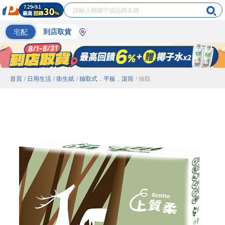
宅配
到店取貨
首頁
/ 日用生活
/ 衛生紙
/ 抽取式．平板．滾筒
/ 抽取