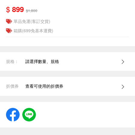
$
899
$1,800
單品免運(客訂交貨)
箱購(699免基本運費)
規格：
請選擇數量、規格
折價券
查看可使用的折價券