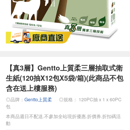
【真3層】Gentto上質柔三層抽取式衛
生紙(120抽X12包X5袋/箱)(此商品不包
含在送上樓服務)
◎品牌：
Gentto上質柔
◎規格： 120PC抽 x 1 x 60PC
包
本商品週日不配送.不參加全站現折優惠.折價券.折扣碼活
動