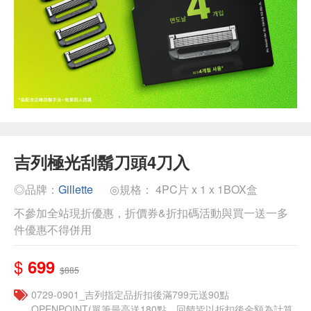
吉列極光刮鬍刀頭4刀入
◎品牌：
Gillette
◎規格： 4PC片 x 1 x 1BOX盒
不參加全站現折優惠，折價券&折扣碼活動與買一送一多
件優惠不得併用
$
699
$885
0729-0901_吉列指定品折扣後滿799元送90點
OPENPOINT(單筆最高送180點，回饋皆以折扣後金額為計算