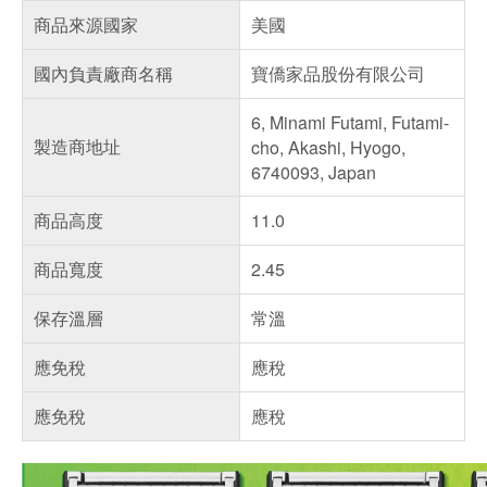
商品來源國家
美國
國內負責廠商名稱
寶僑家品股份有限公司
6, Minami Futami, Futami-
製造商地址
cho, Akashi, Hyogo,
6740093, Japan
商品高度
11.0
商品寬度
2.45
保存溫層
常溫
應免稅
應稅
應免稅
應稅