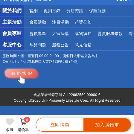
銀行優惠
關於我們
官網
促銷目錄
分店資訊
保險服務
偏遠地區配送
詐騙網頁！請小心！
主題活動
會員活動
注目活動
得獎公佈
會員專區
會員專區
大宗採購
購物須知
會員服務條款
隱
客服中心
常見問題
服務公告
意見信箱
服務時間：
週一至週日 09:00-21:00，例假日依網站公告為主
公司地址：
台北市北投區大業路136號5樓 (台灣)
食品業者登錄字號 A-122662550-00000-6
Copyright©2026 Uni-Prosperity Lifestyle Corp. All Right Reserved
0
立即購買
加入購物車
收藏
購物車