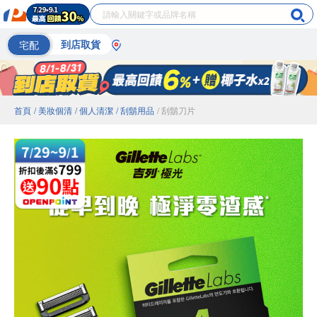
宅配
到店取貨
首頁
/ 美妝個清
/ 個人清潔
/ 刮鬍用品
/ 刮鬍刀片