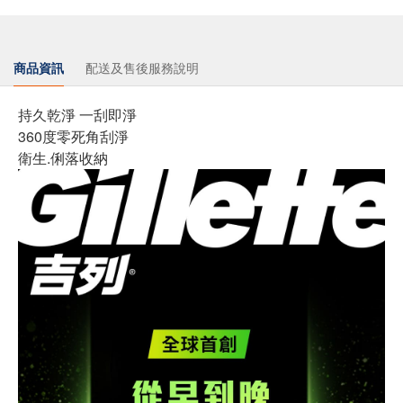
商品資訊
配送及售後服務說明
持久乾淨 一刮即淨
360度零死角刮淨
衛生.俐落收納