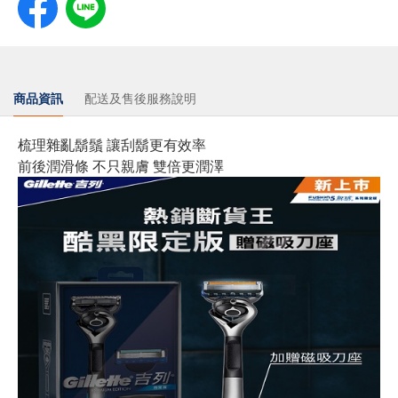
商品資訊
配送及售後服務說明
梳理雜亂鬍鬚 讓刮鬍更有效率
前後潤滑條 不只親膚 雙倍更潤澤