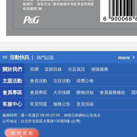
偏遠地區配送
詐騙網頁！請小心！
得獎公告
活動快訊
more
熱門話題
銀行優惠
關於我們
官網
促銷目錄
分店資訊
保險服務
偏遠地區配送
詐騙網頁！請小心！
主題活動
會員活動
注目活動
得獎公佈
會員專區
會員專區
大宗採購
購物須知
會員服務條款
隱
客服中心
常見問題
服務公告
意見信箱
服務時間：
週一至週日 09:00-21:00，例假日依網站公告為主
公司地址：
台北市北投區大業路136號5樓 (台灣)