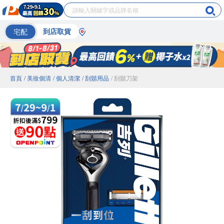
宅配
到店取貨
首頁
/ 美妝個清
/ 個人清潔
/ 刮鬍用品
/ 刮鬍刀架