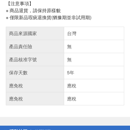
【注意事項】
※ 商品退貨，請保持原樣貌
※ 僅限新品瑕疵退換貨(猶豫期並非試用期)
商品來源國家
台灣
產品責任險
無
產品核准字號
無
保存天數
5年
應免稅
應稅
應免稅
應稅
偏遠地區配送
詐騙網頁！請小心！
得獎公告