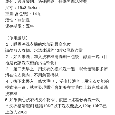
成分：過碳酸鈉、過硼酸鈉、特殊界面活性劑
尺寸：15x8.5x4cm
重量(含包裝)：141g
液性：弱酸性
保存期限：五年
【使用說明】
１．睡覺將洗衣機的水加到最高水位
請勿放入衣物。水溫建議約40度C最為適當
２．如久未洗，加入洗衣槽清洗劑三包後，靜置一晚（目
地是要讓洗衣槽的污垢軟化）
３．第二天早上，用洗衣的模式洗一遍，就會發現很多髒
污在洗衣機內，不用急著擦拭
４．接下來丟入一條大毛巾， 浴巾較適合，用洗衣功能的
模式洗一遍，就會發現髒汙會附著在大毛巾上就完成清洗
洗衣槽
5. 如果擔心洗衣槽洗不乾凈，依照上述程敘再洗一次
＊洗衣槽清潔劑 建議10KG以下洗衣機放入120g 10KG已
上放入200g