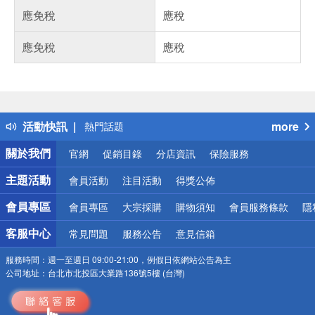
應免稅
應稅
應免稅
應稅
偏遠地區配送
詐騙網頁！請小心！
得獎公告
活動快訊
more
熱門話題
銀行優惠
關於我們
官網
促銷目錄
分店資訊
保險服務
偏遠地區配送
詐騙網頁！請小心！
主題活動
會員活動
注目活動
得獎公佈
會員專區
會員專區
大宗採購
購物須知
會員服務條款
隱
客服中心
常見問題
服務公告
意見信箱
服務時間：
週一至週日 09:00-21:00，例假日依網站公告為主
公司地址：
台北市北投區大業路136號5樓 (台灣)