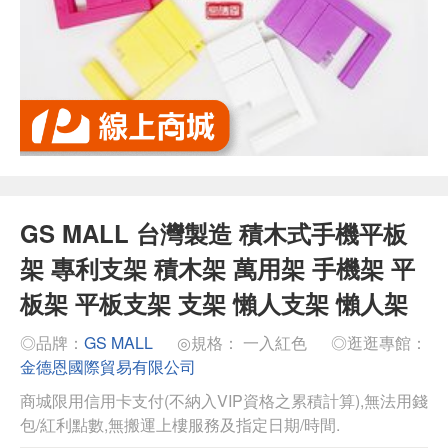
GS MALL 台灣製造 積木式手機平板
架 專利支架 積木架 萬用架 手機架 平
板架 平板支架 支架 懶人支架 懶人架
◎品牌：
GS MALL
◎規格： 一入紅色
◎逛逛專館：
金德恩國際貿易有限公司
商城限用信用卡支付(不納入VIP資格之累積計算),無法用錢
包/紅利點數,無搬運上樓服務及指定日期/時間.