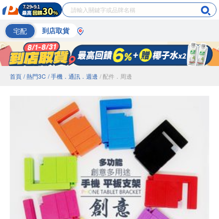
宅配
到店取貨
首頁
/ 熱門3C
/ 手機．通訊．週邊
/ 配件．周邊