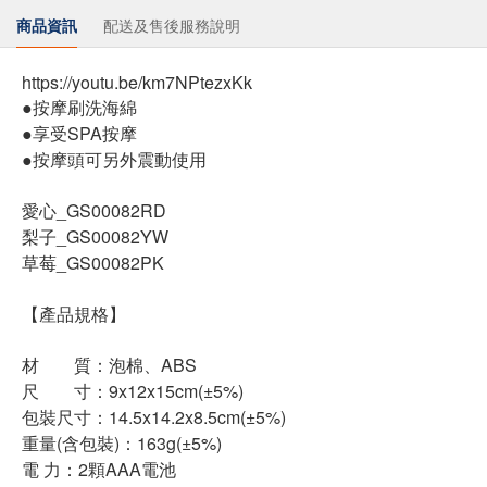
商品資訊
配送及售後服務說明
https://youtu.be/km7NPtezxKk
●按摩刷洗海綿
●享受SPA按摩
●按摩頭可另外震動使用
愛心_GS00082RD
梨子_GS00082YW
草莓_GS00082PK
【產品規格】
材 質：泡棉、ABS
尺 寸：9x12x15cm(±5%)
包裝尺寸：14.5x14.2x8.5cm(±5%)
重量(含包裝)：163g(±5%)
電 力：2顆AAA電池