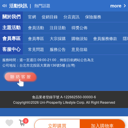
活動快訊
more
熱門話題
銀行優惠
關於我們
官網
促銷目錄
分店資訊
保險服務
偏遠地區配送
詐騙網頁！請小心！
主題活動
會員活動
注目活動
得獎公佈
會員專區
會員專區
大宗採購
購物須知
會員服務條款
隱
客服中心
常見問題
服務公告
意見信箱
服務時間：
週一至週日 09:00-21:00，例假日依網站公告為主
公司地址：
台北市北投區大業路136號5樓 (台灣)
食品業者登錄字號 A-122662550-00000-6
Copyright©2026 Uni-Prosperity Lifestyle Corp. All Right Reserved
0
立即購買
加入購物車