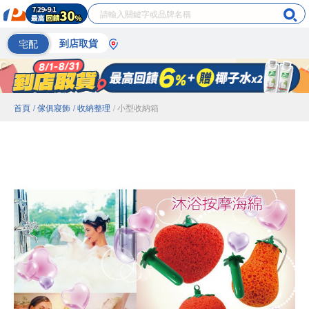
宅配
到店取貨
首頁
/ 傢俱寢飾
/ 收納整理
/ 小型收納箱