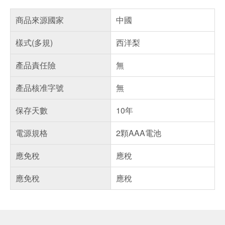
商品來源國家
中國
樣式(多規)
西洋梨
產品責任險
無
產品核准字號
無
保存天數
10年
電源規格
2顆AAA電池
應免稅
應稅
應免稅
應稅
偏遠地區配送
詐騙網頁！請小心！
得獎公告