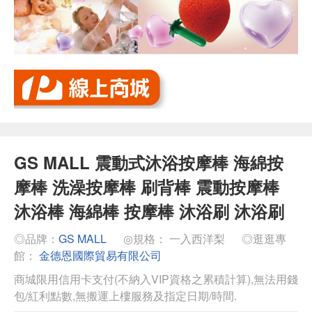
GS MALL 震動式沐浴按摩棒 海綿按
摩棒 洗澡按摩棒 刷背棒 震動按摩棒
沐浴棒 海綿棒 按摩棒 沐浴刷 沐浴刷
◎品牌：
GS MALL
◎規格： 一入西洋梨
◎逛逛專
館：
金德恩國際貿易有限公司
商城限用信用卡支付(不納入VIP資格之累積計算),無法用錢
包/紅利點數,無搬運上樓服務及指定日期/時間.