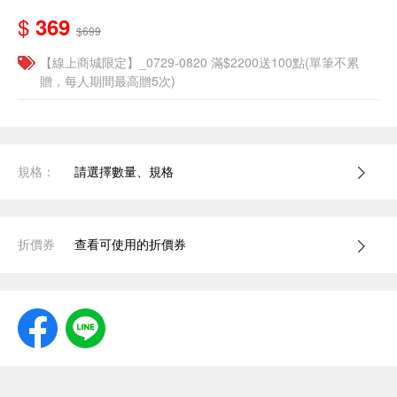
$
369
$699
【線上商城限定】_0729-0820 滿$2200送100點(單筆不累
贈，每人期間最高贈5次)
規格：
請選擇數量、規格
折價券
查看可使用的折價券