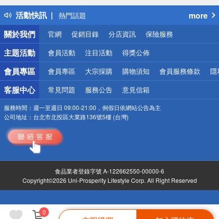
得獎公告
活動快訊
more
熱門話題
銀行優惠
關於我們
官網
促銷目錄
分店資訊
保險服務
偏遠地區配送
詐騙網頁！請小心！
主題活動
會員活動
注目活動
得獎公佈
會員專區
會員專區
大宗採購
購物須知
會員服務條款
隱
客服中心
常見問題
服務公告
意見信箱
服務時間：
週一至週日 09:00-21:00，例假日依網站公告為主
公司地址：
台北市北投區大業路136號5樓 (台灣)
食品業者登錄字號 A-122662550-00000-6
Copyright©2026 Uni-Prosperity Lifestyle Corp. All Right Reserved
0