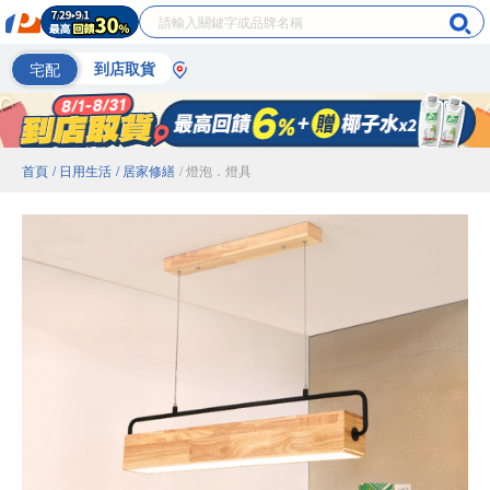
宅配
到店取貨
首頁
/ 日用生活
/ 居家修繕
/ 燈泡．燈具