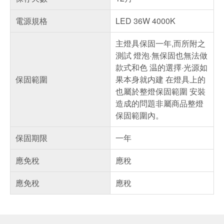
電源規格
LED 36W 4000K
主燈具保固一年,而所附之
測試 燈泡·無保固也無法做
款式和色 温的選擇·光源如
保固範圍
果本身就内建 在燈具上的
也屬於整燈保固範圍 安裝
造成的問題非屬商品整燈
保固範圍內。
保固期限
一年
應免稅
應稅
應免稅
應稅
偏遠地區配送
詐騙網頁！請小心！