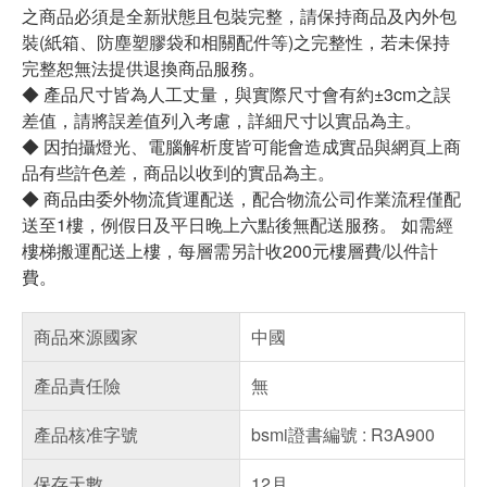
之商品必須是全新狀態且包裝完整，請保持商品及內外包
裝(紙箱、防塵塑膠袋和相關配件等)之完整性，若未保持
完整恕無法提供退換商品服務。
◆ 產品尺寸皆為人工丈量，與實際尺寸會有約±3cm之誤
差值，請將誤差值列入考慮，詳細尺寸以實品為主。
◆ 因拍攝燈光、電腦解析度皆可能會造成實品與網頁上商
品有些許色差，商品以收到的實品為主。
◆ 商品由委外物流貨運配送，配合物流公司作業流程僅配
送至1樓，例假日及平日晚上六點後無配送服務。 如需經
樓梯搬運配送上樓，每層需另計收200元樓層費/以件計
費。
商品來源國家
中國
產品責任險
無
產品核准字號
bsmi證書編號 : R3A900
保存天數
12月