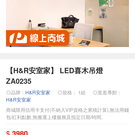
【H&R安室家】 LED喜木吊燈
ZA0235
◎品牌：
H&R安室家
◎規格： 1組
◎逛逛專館：
H&R安室家
商城限用信用卡支付(不納入VIP資格之累積計算),無法用錢
包/紅利點數,無搬運上樓服務及指定日期/時間.
$
3980