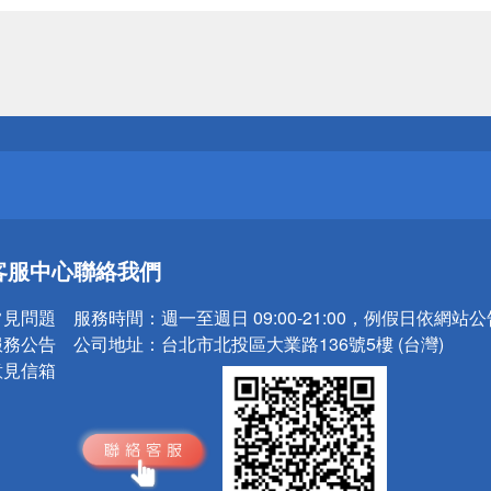
送
請小心！
送
客服中心
聯絡我們
請小心！
常見問題
服務時間：
週一至週日 09:00-21:00，例假日依網站
服務公告
公司地址：
台北市北投區大業路136號5樓 (台灣)
意見信箱