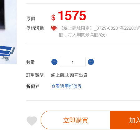
1575
$
原價
促銷活動
【線上商城限定】_0729-0820 滿$2200
贈，每人期間最高贈5次)
數量
訂單類型
線上商城 廠商出貨
折價券
查看適用折價券
立即購買
加