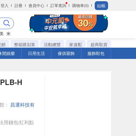
結帳
登入
註冊
會員中心
訂單查詢
購物車(0)
美
米
促銷
整箱購划算
活動總覽
家速配
超商取貨
休閒娛樂
日用生活
傢俱寢飾
服飾鞋包
PLB-H
專館：
昌運科技有
法用錢包/紅利點