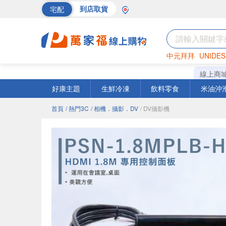
宅配
到店取貨
中元拜拜
UNIDES
巧克力
罐頭
海苔
線上商
好康主題
生鮮冷凍
飲料零食
米油沖
首頁
/ 熱門3C
/ 相機．攝影．DV
/ DV攝影機