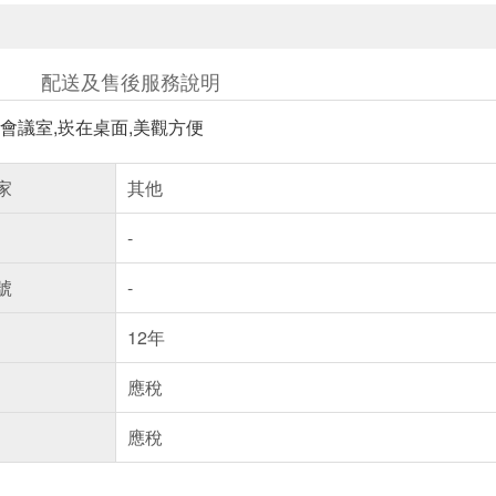
配送及售後服務說明
會議室,崁在桌面,美觀方便
家
其他
-
號
-
12年
應稅
應稅