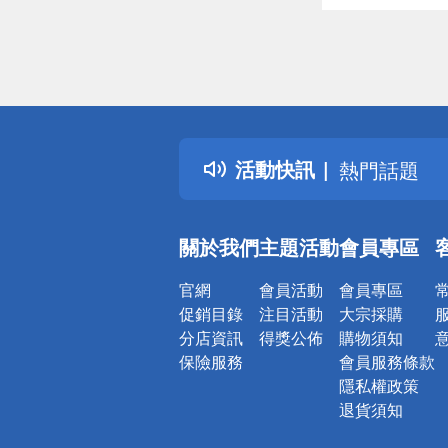
偏遠地區配
詐騙網頁！
得獎公告
活動快訊
熱門話題
銀行優惠
偏遠地區配
關於我們
主題活動
會員專區
詐騙網頁！
官網
會員活動
會員專區
促銷目錄
注目活動
大宗採購
分店資訊
得獎公佈
購物須知
保險服務
會員服務條款
隱私權政策
退貨須知