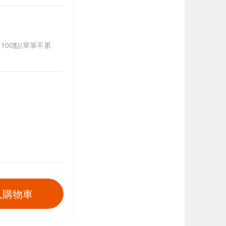
送100點(單筆不累
入購物車