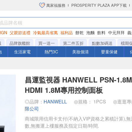
萬家福服務
PROSPERITY PLAZA APP下載
IGN
父親節送禮
冷氣最高省萬
福利品
餅乾
泡麵
飲料
中元拜拜
義
洋芋片
城
品牌旗艦館
買一送一
第二件五折
點數加碼送
檔期
泡
生活家電
熱門3C
美妝個清
嬰童保健
昌運監視器 HANWELL PSN-1.8M
HDMI 1.8M專用控制面板
◎品牌：
HANWELL
◎規格： 1PCS
◎逛逛
限公司
商城限用信用卡支付(不納入VIP資格之累積計算),無
數,無搬運上樓服務及指定日期/時間.