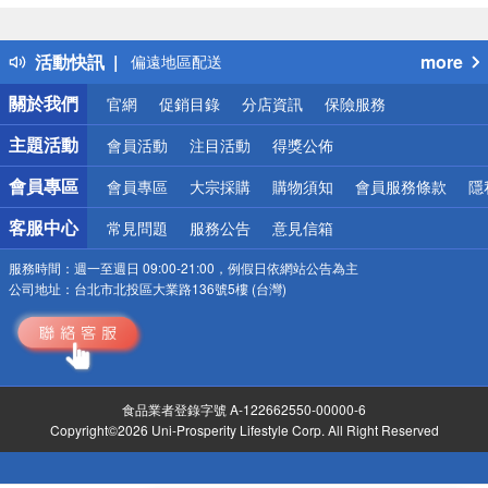
熱門話題
銀行優惠
活動快訊
more
偏遠地區配送
詐騙網頁！請小心！
關於我們
官網
促銷目錄
分店資訊
保險服務
主題活動
會員活動
注目活動
得獎公佈
會員專區
會員專區
大宗採購
購物須知
會員服務條款
隱
客服中心
常見問題
服務公告
意見信箱
服務時間：
週一至週日 09:00-21:00，例假日依網站公告為主
公司地址：
台北市北投區大業路136號5樓 (台灣)
食品業者登錄字號 A-122662550-00000-6
Copyright©2026 Uni-Prosperity Lifestyle Corp. All Right Reserved