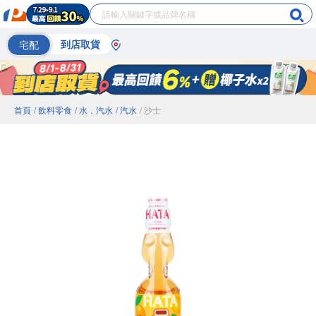
宅配
到店取貨
首頁
/ 飲料零食
/ 水．汽水
/ 汽水
/ 沙士