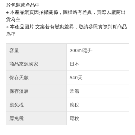
於包裝或產品中
※ 本產品網頁因拍攝關係，圖檔略有差異，實際以廠商出
貨為主
※ 本產品圖片.文案若有變動差異，敬請參照實際到貨商品
為準
容量
200ml毫升
商品來源國家
日本
保存天數
540天
保存溫層
常溫
應免稅
應稅
應免稅
應稅
偏遠地區配送
詐騙網頁！請小心！
得獎公告