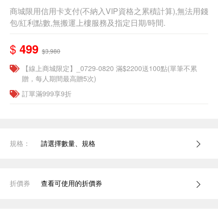
商城限用信用卡支付(不納入VIP資格之累積計算),無法用錢
包/紅利點數,無搬運上樓服務及指定日期/時間.
$
499
$3,980
【線上商城限定】_0729-0820 滿$2200送100點(單筆不累
贈，每人期間最高贈5次)
訂單滿999享9折
規格：
請選擇數量、規格
折價券
查看可使用的折價券