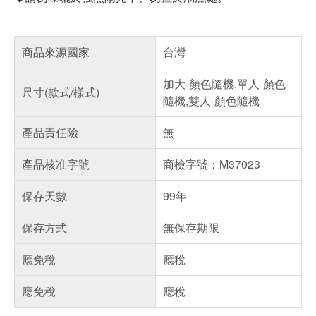
商品來源國家
台灣
加大-顏色隨機,單人-顏色
尺寸(款式/樣式)
隨機,雙人-顏色隨機
產品責任險
無
產品核准字號
商檢字號：M37023
保存天數
99年
保存方式
無保存期限
應免稅
應稅
應免稅
應稅