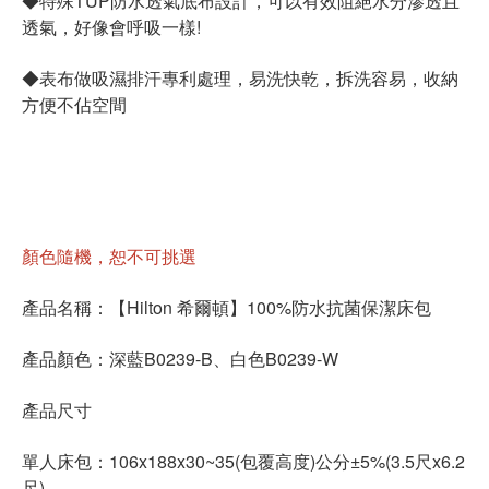
◆特殊TUP防水透氣底布設計，可以有效阻絕水分滲透且
透氣，好像會呼吸一樣!
◆表布做吸濕排汗專利處理，易洗快乾，拆洗容易，收納
方便不佔空間
顏色隨機，恕不可挑選
產品名稱：【Hilton 希爾頓】100%防水抗菌保潔床包
產品顏色：深藍B0239-B、白色B0239-W
產品尺寸
單人床包：106x188x30~35(包覆高度)公分±5%(3.5尺x6.2
尺)