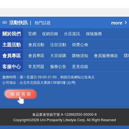
偏遠地區配送
詐騙網頁！請小心！
得獎公告
活動快訊
more
熱門話題
銀行優惠
關於我們
官網
促銷目錄
分店資訊
保險服務
偏遠地區配送
詐騙網頁！請小心！
主題活動
會員活動
注目活動
得獎公佈
會員專區
會員專區
大宗採購
購物須知
會員服務條款
隱
客服中心
常見問題
服務公告
意見信箱
服務時間：
週一至週日 09:00-21:00，例假日依網站公告為主
公司地址：
台北市北投區大業路136號5樓 (台灣)
食品業者登錄字號 A-122662550-00000-6
Copyright©2026 Uni-Prosperity Lifestyle Corp. All Right Reserved