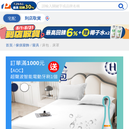
宅配
到店取貨
首頁
/ 傢俱寢飾
/ 寢具
/ 床包．床罩