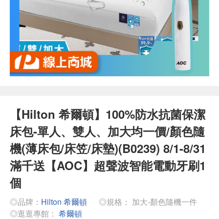
【Hilton 希爾頓】100%防水抗菌保潔
床包-單人、雙人、加大均一價/顏色隨
機(薄床包/床笠/床墊)(B0239) 8/1-8/31
滿千送【AOC】超聲波智能電動牙刷1
個
◎品牌：
Hilton 希爾頓
◎規格： 加大-顏色隨機一件
◎逛逛專館：
希爾頓