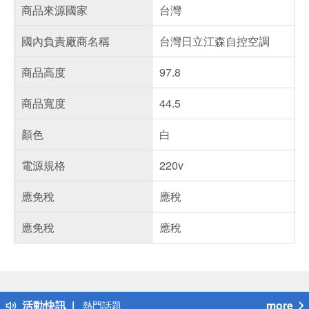
商品來源國家
台灣
國內負責廠商名稱
台灣日立江森自控空調
商品高度
97.8
商品寬度
44.5
顏色
白
電源規格
220v
應免稅
應稅
應免稅
應稅
偏遠地區配送
詐騙網頁！請小心！
得獎公告
活動快訊
more
熱門話題