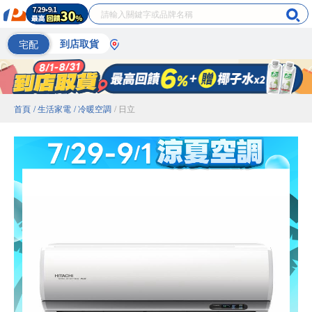
宅配
到店取貨
首頁
/ 生活家電
/ 冷暖空調
/ 日立