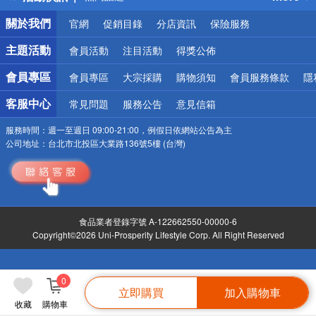
銀行優惠
關於我們
官網
促銷目錄
分店資訊
保險服務
偏遠地區配送
詐騙網頁！請小心！
主題活動
會員活動
注目活動
得獎公佈
會員專區
會員專區
大宗採購
購物須知
會員服務條款
隱
客服中心
常見問題
服務公告
意見信箱
服務時間：
週一至週日 09:00-21:00，例假日依網站公告為主
公司地址：
台北市北投區大業路136號5樓 (台灣)
食品業者登錄字號 A-122662550-00000-6
Copyright©2026 Uni-Prosperity Lifestyle Corp. All Right Reserved
0
立即購買
加入購物車
收藏
購物車