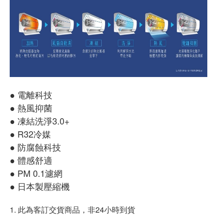
● 電離科技
● 熱風抑菌
● 凍結洗淨3.0+
● R32冷媒
● 防腐蝕科技
● 體感舒適
● PM 0.1濾網
● 日本製壓縮機
1. 此為客訂交貨商品，非24小時到貨