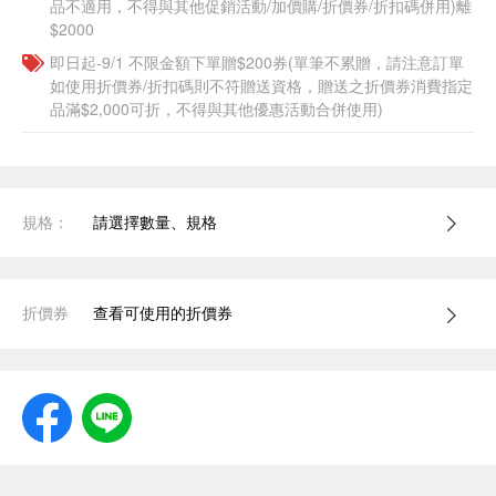
品不適用，不得與其他促銷活動/加價購/折價券/折扣碼併用)離
$2000
即日起-9/1 不限金額下單贈$200券(單筆不累贈，請注意訂單
如使用折價券/折扣碼則不符贈送資格，贈送之折價券消費指定
品滿$2,000可折，不得與其他優惠活動合併使用)
規格：
請選擇數量、規格
折價券
查看可使用的折價券