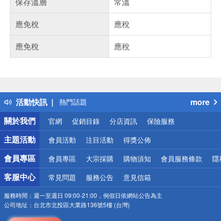
保存溫層
常溫
應免稅
應稅
應免稅
應稅
偏遠地區配送
詐騙網頁！請小心！
得獎公告
活動快訊
more
熱門話題
銀行優惠
關於我們
官網
促銷目錄
分店資訊
保險服務
偏遠地區配送
詐騙網頁！請小心！
主題活動
會員活動
注目活動
得獎公佈
會員專區
會員專區
大宗採購
購物須知
會員服務條款
隱
客服中心
常見問題
服務公告
意見信箱
服務時間：
週一至週日 09:00-21:00，例假日依網站公告為主
公司地址：
台北市北投區大業路136號5樓 (台灣)