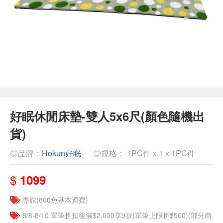
好眠休閒床墊-雙人5x6尺(顏色隨機出
貨)
◎品牌：
Hokun好眠
◎規格： 1PC件 x 1 x 1PC件
$
1099
專館(800免基本運費)
8/8-8/10 單筆折扣後滿$2,000享9折(單筆上限折$500)(部分商