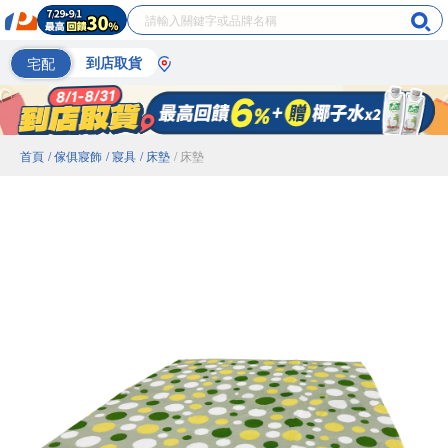
宅配
到店取貨
首頁
/ 傢俱寢飾
/ 寢具
/ 床墊
/ 床墊