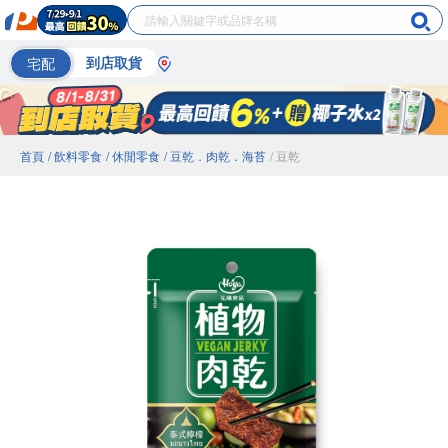
宅配
到店取貨
首頁
/ 飲料零食
/ 休閒零食
/ 豆乾．肉乾．海苔
/ 豆乾