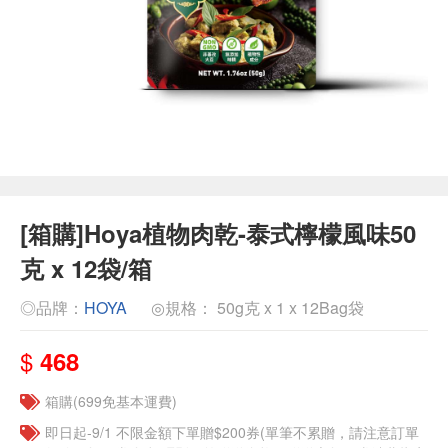
[箱購]Hoya植物肉乾-泰式檸檬風味50
克 x 12袋/箱
◎品牌：
HOYA
◎規格： 50g克 x 1 x 12Bag袋
$
468
箱購(699免基本運費)
即日起-9/1 不限金額下單贈$200券(單筆不累贈，請注意訂單