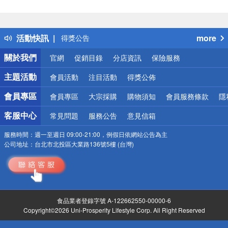
偏遠地區配送
詐騙網頁！請小心！
得獎公告
活動快訊
more
熱門話題
銀行優惠
關於我們
官網
促銷目錄
分店資訊
保險服務
偏遠地區配送
詐騙網頁！請小心！
主題活動
會員活動
注目活動
得獎公佈
會員專區
會員專區
大宗採購
購物須知
會員服務條款
隱
客服中心
常見問題
服務公告
意見信箱
服務時間：
週一至週日 09:00-21:00，例假日依網站公告為主
公司地址：
台北市北投區大業路136號5樓 (台灣)
食品業者登錄字號 A-122662550-00000-6
Copyright©2026 Uni-Prosperity Lifestyle Corp. All Right Reserved