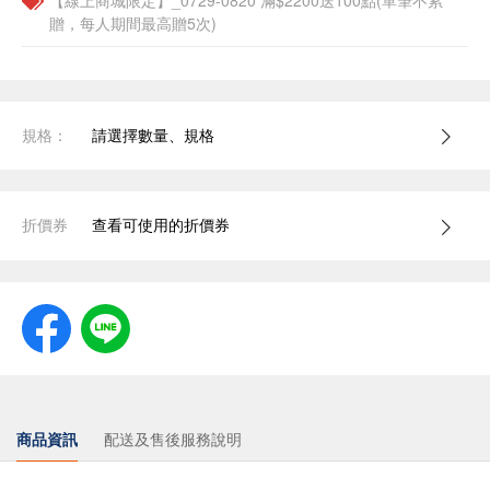
【線上商城限定】_0729-0820 滿$2200送100點(單筆不累
贈，每人期間最高贈5次)
規格：
請選擇數量、規格
折價券
查看可使用的折價券
商品資訊
配送及售後服務說明