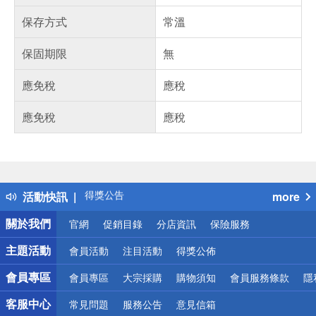
保存方式
常溫
保固期限
無
應免稅
應稅
應免稅
應稅
偏遠地區配送
詐騙網頁！請小心！
得獎公告
活動快訊
more
熱門話題
銀行優惠
關於我們
官網
促銷目錄
分店資訊
保險服務
偏遠地區配送
詐騙網頁！請小心！
主題活動
會員活動
注目活動
得獎公佈
會員專區
會員專區
大宗採購
購物須知
會員服務條款
隱
客服中心
常見問題
服務公告
意見信箱