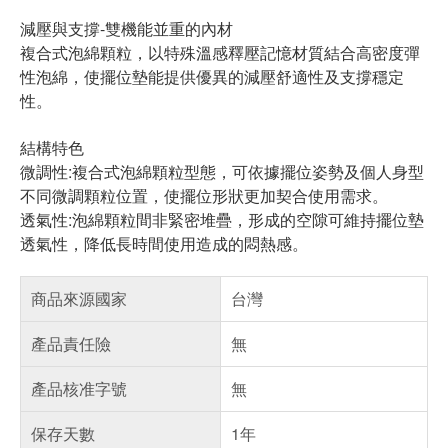
減壓與支撐-雙機能並重的內材
複合式泡綿顆粒，以特殊溫感釋壓記憶材質結合高密度彈
性泡綿，使擺位墊能提供優異的減壓舒適性及支撐穩定
性。
結構特色
微調性:複合式泡綿顆粒型態，可依據擺位姿勢及個人身型
不同微調顆粒位置，使擺位形狀更加契合使用需求。
透氣性:泡綿顆粒間非緊密堆疊，形成的空隙可維持擺位墊
透氣性，降低長時間使用造成的悶熱感。
商品來源國家
台灣
產品責任險
無
產品核准字號
無
保存天數
1年