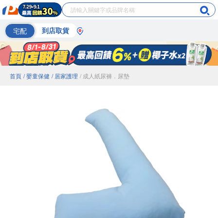
宅配
到店取貨
首頁
/ 嬰童保健
/ 居家護理
/ 成人紙尿褲．尿墊