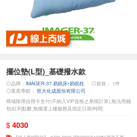
擺位墊(L型)_基礎撥水款
◎品牌：
IMAGER-37 易眠床•易眠枕
◎規格： 1件
◎逛逛專館：
世大化成股份有限公司
商城限用信用卡支付(不納入VIP資格之累積計算),無法用錢
包/紅利點數,無搬運上樓服務及指定日期/時間.
$
4030