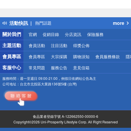
偏遠地區配送
詐騙網頁！請小心！
得獎公告
熱門話題
活動快訊
more
銀行優惠
關於我們
官網
促銷目錄
分店資訊
保險服務
偏遠地區配送
詐騙網頁！請小心！
主題活動
會員活動
注目活動
得獎公佈
會員專區
會員專區
大宗採購
購物須知
會員服務條款
隱
客服中心
常見問題
服務公告
意見信箱
服務時間：
週一至週日 09:00-21:00，例假日依網站公告為主
公司地址：
台北市北投區大業路136號5樓 (台灣)
食品業者登錄字號 A-122662550-00000-6
Copyright©2026 Uni-Prosperity Lifestyle Corp. All Right Reserved