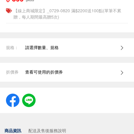
【線上商城限定】_0729-0820 滿$2200送100點(單筆不累
贈，每人期間最高贈5次)
規格：
請選擇數量、規格
折價券
查看可使用的折價券
商品資訊
配送及售後服務說明