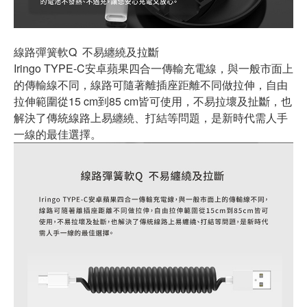
線路彈簧軟Q 不易纏繞及拉斷
Iringo TYPE-C安卓蘋果四合一傳輸充電線，與一般市面上
的傳輸線不同，線路可隨著離插座距離不同做拉伸，自由
拉伸範圍從15 cm到85 cm皆可使用，不易拉壞及扯斷，也
解決了傳統線路上易纏繞、打結等問題，是新時代需人手
一線的最佳選擇。