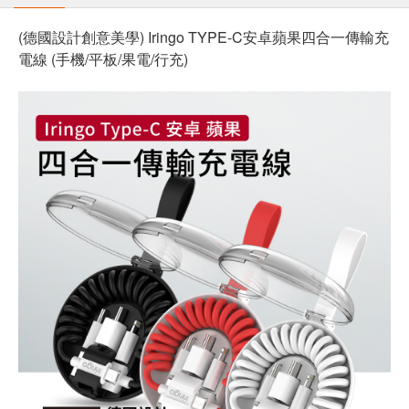
(德國設計創意美學) Iringo TYPE-C安卓蘋果四合一傳輸充
電線 (手機/平板/果電/行充)