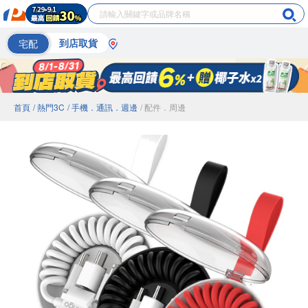
宅配
到店取貨
首頁
/ 熱門3C
/ 手機．通訊．週邊
/ 配件．周邊