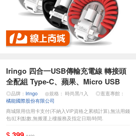
Iringo 四合一USB傳輸充電線 轉接頭
全配組 Type-C、蘋果、Micro USB
◎品牌：
Iringo
◎規格： 時尚黑/1入
◎逛逛專館：
橘能國際股份有限公司
商城限用信用卡支付(不納入VIP資格之累積計算),無法用錢
包/紅利點數,無搬運上樓服務及指定日期/時間.
$
399
$499