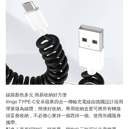
線路顏色多元 簡易收納好方便
Iringo TYPE-C安卓蘋果四合一傳輸充電線由德國設計採用
彈簧做為線體，簡便好收納。專用收納盒更可將所有轉接
頭妥善收納，不必擔心東掉一個西掉一個。使用吊繩隨身
攜帶。