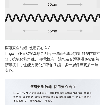
插頭安全防鏽 使用安心自在
Iringo TYPE-C安卓蘋果四合一傳輸充電線採用鍍鎳防鏽插
頭，抗氧化能力強、 導電性高，讓您在台灣潮濕多變的氣
候環境中，也能方便使用不怕生鏽，多一層保障更多一層
安心。