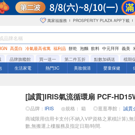
萬家福服務
PROSPERITY PLAZA APP下載
IGN
高蛋白
冷氣最高省萬
福利品
餅乾
泡麵
飲料
中元拜拜
義美
海苔
城
品牌旗艦館
買一送一
第二件五折
點數加碼送
檔期
泡
生活家電
熱門3C
美妝個清
嬰童保健
[誠貫]IRIS氣流循環扇 PCF-HD15
◎品牌：
IRIS
◎規格： 箱
◎逛逛專館：
誠貫
商城限用信用卡支付(不納入VIP資格之累積計算),無
數,無搬運上樓服務及指定日期/時間.