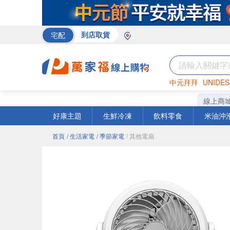
宅配
到店取貨
中元拜拜
UNIDES
巧克力
罐頭
咖啡
線上商
好康主題
生鮮冷凍
飲料零食
米油沖
首頁
/ 生活家電
/ 季節家電
/ 其他電扇