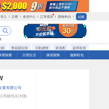
結帳
登入
註冊
會員中心
訂單查詢
購物車(0)
米
促銷
整箱購划算
活動總覽
家速配
超商取貨
休閒娛樂
日用生活
傢俱寢飾
服飾鞋包
W
企業有限公司
法用錢包/紅利點