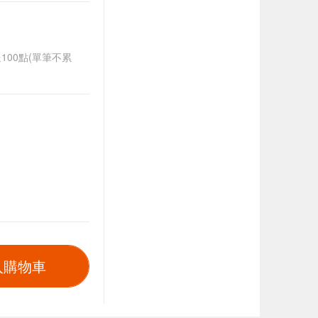
送100點(單筆不累
入購物車