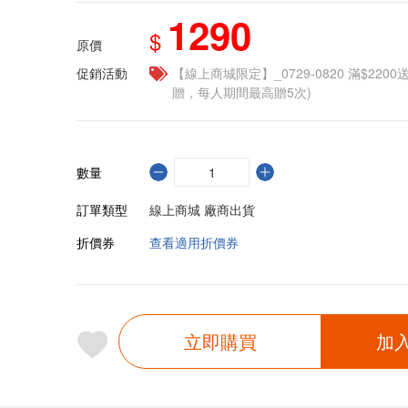
1290
$
原價
促銷活動
【線上商城限定】_0729-0820 滿$2200
贈，每人期間最高贈5次)
數量
訂單類型
線上商城 廠商出貨
折價券
查看適用折價券
立即購買
加