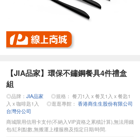
【JIA品家】環保不鏽鋼餐具4件禮盒
組
◎品牌：
JIA品家
◎規格： 餐刀1入 x 餐叉1入 x 餐匙1
入 x 咖啡匙1入
◎逛逛專館：
香港商生生股份有限公司
台灣分公司
商城限用信用卡支付(不納入VIP資格之累積計算),無法用錢
包/紅利點數,無搬運上樓服務及指定日期/時間.