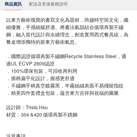
商品資訊
配送及售後服務說明
以東方藝術瑰寶的書寫文化為題材，跨越時空與文化，纖
細優雅，手感細膩舒適。將書法氣韻結合循環再製不鏽
鋼，融入當代設計與永續理念，創造實用西式餐具組，為
餐桌增添獨特的新東方藝術氣息。
．國際認證循環再製不鏽鋼Recycle Stainless Steel，通
過UL ECVP 2809認證
．100%環保包裝，可回收再利用
．握柄扁平化設計，握感更舒適
．不鏽鋼手柄真空鍍霧黑，半霧絲絨表面不易殘留指紋
．精美四件套禮盒包裝，蘊含東方吉祥與祝福的圖騰
設計師：Trista Hsu
材質：304 &420 循環再製不銹鋼
注意事項