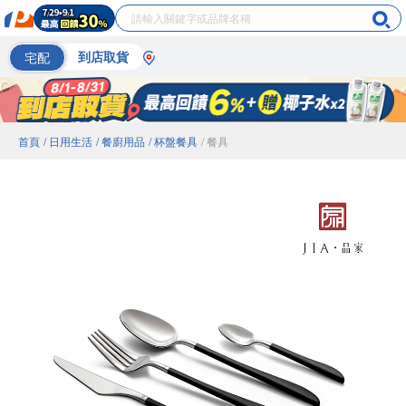
宅配
到店取貨
首頁
/ 日用生活
/ 餐廚用品
/ 杯盤餐具
/ 餐具