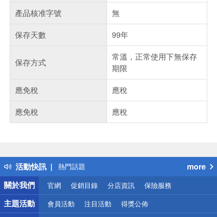
產品核准字號
無
保存天數
99年
常溫，正常使用下無保存
保存方式
期限
應免稅
應稅
應免稅
應稅
偏遠地區配送
詐騙網頁！請小心！
得獎公告
活動快訊
more
熱門話題
銀行優惠
關於我們
官網
促銷目錄
分店資訊
保險服務
偏遠地區配送
詐騙網頁！請小心！
主題活動
會員活動
注目活動
得獎公佈