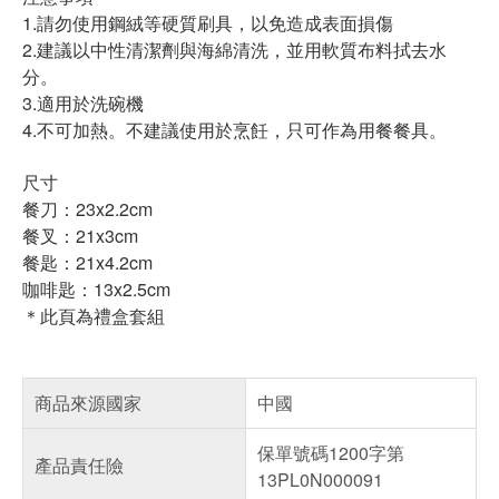
1.請勿使用鋼絨等硬質刷具，以免造成表面損傷
2.建議以中性清潔劑與海綿清洗，並用軟質布料拭去水
分。
3.適用於洗碗機
4.不可加熱。不建議使用於烹飪，只可作為用餐餐具。
尺寸
餐刀：23x2.2cm
餐叉：21x3cm
餐匙：21x4.2cm
咖啡匙：13x2.5cm
＊此頁為禮盒套組
商品來源國家
中國
保單號碼1200字第
產品責任險
13PL0N000091