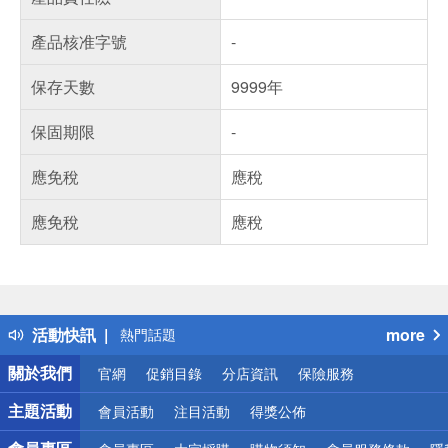
產品核准字號
-
保存天數
9999年
保固期限
-
應免稅
應稅
應免稅
應稅
偏遠地區配送
詐騙網頁！請小心！
得獎公告
活動快訊
more
熱門話題
銀行優惠
關於我們
官網
促銷目錄
分店資訊
保險服務
偏遠地區配送
詐騙網頁！請小心！
主題活動
會員活動
注目活動
得獎公佈