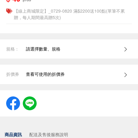
【線上商城限定】_0729-0820 滿$2200送100點(單筆不累
贈，每人期間最高贈5次)
規格：
請選擇數量、規格
折價券
查看可使用的折價券
商品資訊
配送及售後服務說明