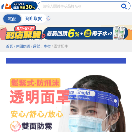
宅配
到店取貨
首頁
/ 休閒娛樂
/ 露營．車宿
/ 露營配件