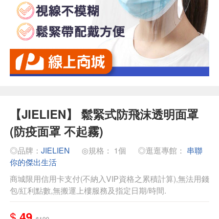
【JIELIEN】 鬆緊式防飛沫透明面罩
(防疫面罩 不起霧)
◎品牌：
JIELIEN
◎規格： 1個
◎逛逛專館：
串聯
你的傑出生活
商城限用信用卡支付(不納入VIP資格之累積計算),無法用錢
包/紅利點數,無搬運上樓服務及指定日期/時間.
$
49
$199