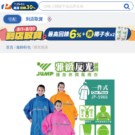
宅配
到店取貨
首頁
/ 服飾鞋包
/ 雨衣雨具