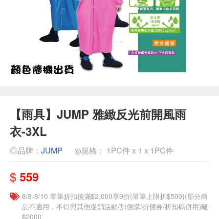
【雨具】JUMP 雅緻反光前開風雨
衣-3XL
◎品牌：
JUMP
◎規格： 1PC件 x 1 x 1PC件
$
559
8/8-8/10 單筆折扣後滿$2,000享9折(單筆上限折$500)(部分商
品不適用，不得與其他促銷活動/加價購/折價券/折扣碼併用)離
$2000