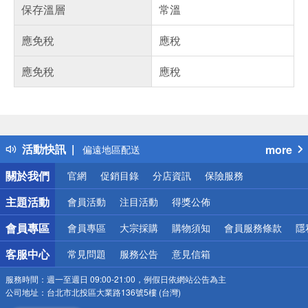
保存溫層
常溫
應免稅
應稅
應免稅
應稅
偏遠地區配送
詐騙網頁！請小心！
得獎公告
熱門話題
銀行優惠
偏遠地區配送
活動快訊
more
詐騙網頁！請小心！
關於我們
官網
促銷目錄
分店資訊
保險服務
主題活動
會員活動
注目活動
得獎公佈
會員專區
會員專區
大宗採購
購物須知
會員服務條款
隱
客服中心
常見問題
服務公告
意見信箱
服務時間：
週一至週日 09:00-21:00，例假日依網站公告為主
公司地址：
台北市北投區大業路136號5樓 (台灣)