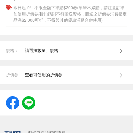
即日起-9/1 不限金額下單贈$200券(單筆不累贈，請注意訂單
如使用折價券/折扣碼則不符贈送資格，贈送之折價券消費指定
品滿$2,000可折，不得與其他優惠活動合併使用)
規格：
請選擇數量、規格
折價券
查看可使用的折價券
商品資訊
配送及售後服務說明