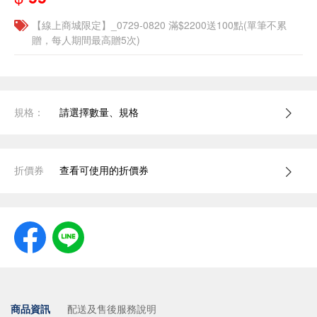
【線上商城限定】_0729-0820 滿$2200送100點(單筆不累
贈，每人期間最高贈5次)
規格：
請選擇數量、規格
折價券
查看可使用的折價券
商品資訊
配送及售後服務說明