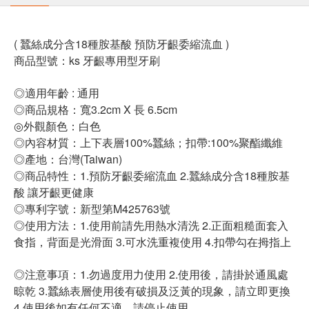
( 蠶絲成分含18種胺基酸 預防牙齦委縮流血 )
商品型號：ks 牙齦專用型牙刷
◎適用年齡 : 通用
◎商品規格：寬3.2cm X 長 6.5cm
◎外觀顏色：白色
◎內容材質：上下表層100%蠶絲；扣帶:100%聚酯纖維
◎產地：台灣(Taiwan)
◎商品特性：1.預防牙齦委縮流血 2.蠶絲成分含18種胺基
酸 讓牙齦更健康
◎專利字號：新型第M425763號
◎使用方法：1.使用前請先用熱水清洗 2.正面粗糙面套入
食指，背面是光滑面 3.可水洗重複使用 4.扣帶勾在拇指上
◎注意事項：1.勿過度用力使用 2.使用後，請掛於通風處
晾乾 3.蠶絲表層使用後有破損及泛黃的現象，請立即更換
4.使用後如有任何不適，請停止使用。