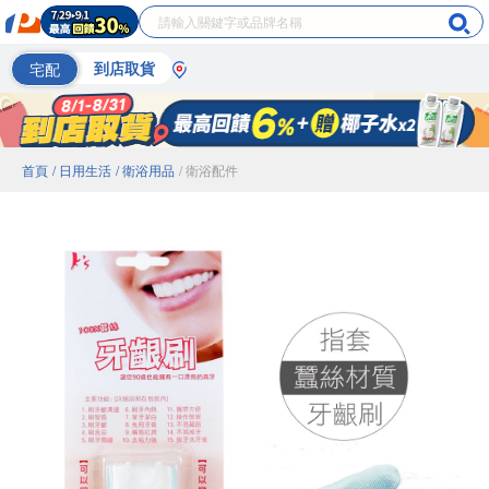
宅配
到店取貨
首頁
/ 日用生活
/ 衛浴用品
/ 衛浴配件