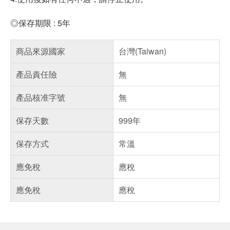
◎保存期限 : 5年
商品來源國家
台灣(Taiwan)
產品責任險
無
產品核准字號
無
保存天數
999年
保存方式
常溫
應免稅
應稅
應免稅
應稅
偏遠地區配送
詐騙網頁！請小心！