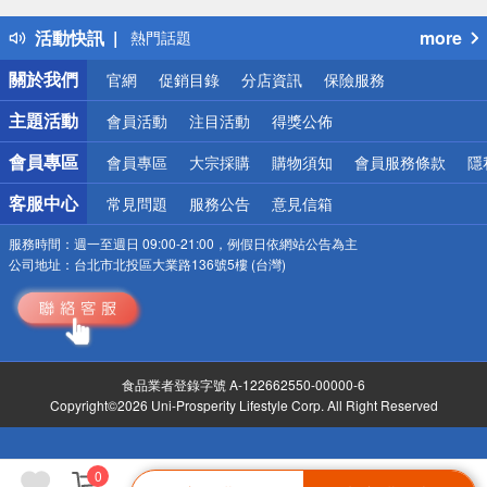
得獎公告
活動快訊
more
熱門話題
銀行優惠
關於我們
官網
促銷目錄
分店資訊
保險服務
偏遠地區配送
詐騙網頁！請小心！
主題活動
會員活動
注目活動
得獎公佈
會員專區
會員專區
大宗採購
購物須知
會員服務條款
隱
客服中心
常見問題
服務公告
意見信箱
服務時間：
週一至週日 09:00-21:00，例假日依網站公告為主
公司地址：
台北市北投區大業路136號5樓 (台灣)
食品業者登錄字號 A-122662550-00000-6
Copyright©2026 Uni-Prosperity Lifestyle Corp. All Right Reserved
0