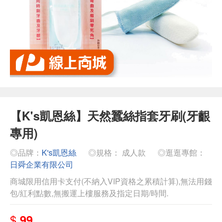
【K's凱恩絲】天然蠶絲指套牙刷(牙齦
專用)
◎品牌：
K's凱恩絲
◎規格： 成人款
◎逛逛專館：
日舜企業有限公司
商城限用信用卡支付(不納入VIP資格之累積計算),無法用錢
包/紅利點數,無搬運上樓服務及指定日期/時間.
$
99