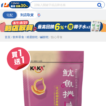
宅配
到店取貨
首頁
/ 飲料零食
/ 精選餅乾
/ 鹹餅乾
/ 點心零食