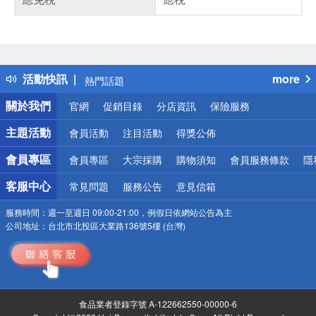
偏遠地區配送
詐騙網頁！請小心！
得獎公告
活動快訊
more
熱門話題
銀行優惠
關於我們
官網
促銷目錄
分店資訊
保險服務
偏遠地區配送
詐騙網頁！請小心！
主題活動
會員活動
注目活動
得獎公佈
會員專區
會員專區
大宗採購
購物須知
會員服務條款
隱
客服中心
常見問題
服務公告
意見信箱
服務時間：
週一至週日 09:00-21:00，例假日依網站公告為主
公司地址：
台北市北投區大業路136號5樓 (台灣)
食品業者登錄字號 A-122662550-00000-6