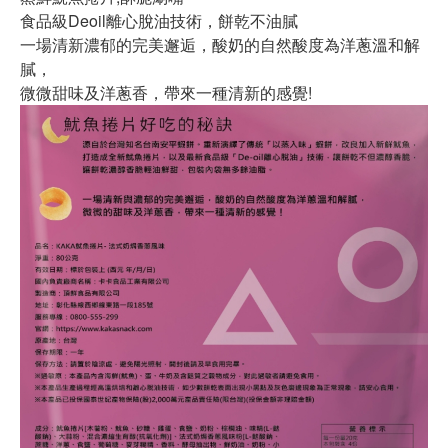
食品級Deoil離心脫油技術，餅乾不油膩
一場清新濃郁的完美邂逅，酸奶的自然酸度為洋蔥溫和解
膩，
微微甜味及洋蔥香，帶來一種清新的感覺!