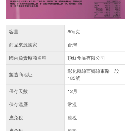
容量
80g克
商品來源國家
台灣
國內負責廠商名稱
頂鮮食品有限公司
彰化縣線西鄉線東路一段
製造商地址
185號
保存天數
12月
保存溫層
常溫
應免稅
應稅
應免稅
應稅