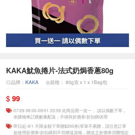
KAKA魷魚捲片-法式奶焗香蔥80g
◎品牌：
KAKA
◎規格： 80g克 x 1 x 1Bag包
$
99
07/29 08:00-09/01 23:59 此商品買一送一， 請以偶數下單，
依購物車訂購數量配送；不得與折價券/折扣碼併用
即日起-9/1 不限金額下單贈$200券(單筆不累贈，請注意訂單
如使用折價券/折扣碼則不符贈送資格，贈送之折價券消費指定