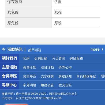
保存溫層
常溫
應免稅
應稅
應免稅
應稅
偏遠地區配送
詐騙網頁！請小心！
得獎公告
活動快訊
more
熱門話題
銀行優惠
關於我們
官網
促銷目錄
分店資訊
保險服務
偏遠地區配送
詐騙網頁！請小心！
主題活動
會員活動
注目活動
得獎公佈
會員專區
會員專區
大宗採購
購物須知
會員服務條款
隱
客服中心
常見問題
服務公告
意見信箱
服務時間：
週一至週日 09:00-21:00，例假日依網站公告為主
公司地址：
台北市北投區大業路136號5樓 (台灣)