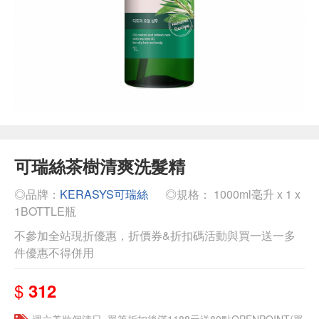
可瑞絲茶樹清爽洗髮精
◎品牌：
KERASYS可瑞絲
◎規格： 1000ml毫升 x 1 x
1BOTTLE瓶
不參加全站現折優惠，折價券&折扣碼活動與買一送一多
件優惠不得併用
$
312