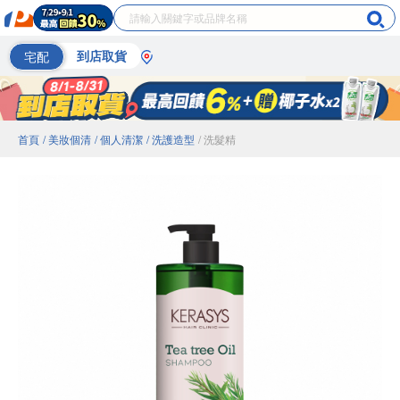
宅配
到店取貨
首頁
/ 美妝個清
/ 個人清潔
/ 洗護造型
/ 洗髮精