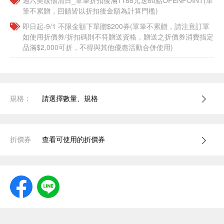
週六美妝個清日_單筆折扣後滿1188元送80點OPENPOINT(單
筆不累贈，回饋皆以折扣後金額為計算門檻)
即日起-9/1 不限金額下單贈$200券(單筆不累贈，請注意訂單
如使用折價券/折扣碼則不符贈送資格，贈送之折價券消費指定
品滿$2,000可折，不得與其他優惠活動合併使用)
規格：
請選擇數量、規格
折價券
查看可使用的折價券