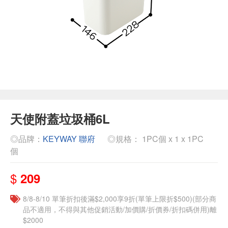
天使附蓋垃圾桶6L
◎品牌：
KEYWAY 聯府
◎規格： 1PC個 x 1 x 1PC
個
$
209
8/8-8/10 單筆折扣後滿$2,000享9折(單筆上限折$500)(部分商
品不適用，不得與其他促銷活動/加價購/折價券/折扣碼併用)離
$2000