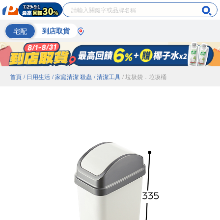
宅配
到店取貨
首頁
/ 日用生活
/ 家庭清潔 殺蟲
/ 清潔工具
/ 垃圾袋．垃圾桶