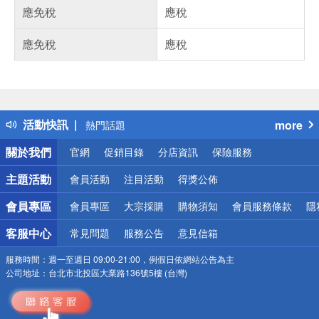
應免稅
應稅
應免稅
應稅
偏遠地區配送
詐騙網頁！請小心！
得獎公告
活動快訊
more
熱門話題
銀行優惠
關於我們
官網
促銷目錄
分店資訊
保險服務
偏遠地區配送
詐騙網頁！請小心！
主題活動
會員活動
注目活動
得獎公佈
會員專區
會員專區
大宗採購
購物須知
會員服務條款
隱
客服中心
常見問題
服務公告
意見信箱
服務時間：
週一至週日 09:00-21:00，例假日依網站公告為主
公司地址：
台北市北投區大業路136號5樓 (台灣)