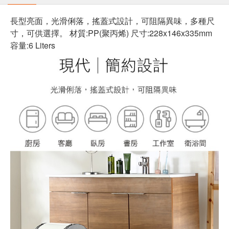
長型亮面，光滑俐落，搖蓋式設計，可阻隔異味，多種尺
寸，可供選擇。 材質:PP(聚丙烯) 尺寸:228x146x335mm
容量:6 Liters