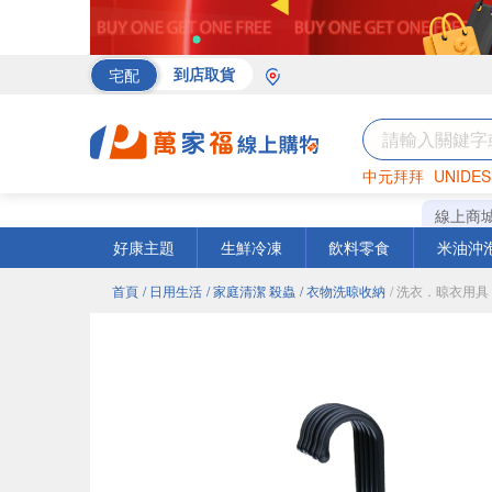
宅配
到店取貨
中元拜拜
UNIDES
海苔
巧克力
罐頭
線上商
好康主題
生鮮冷凍
飲料零食
米油沖
首頁
/ 日用生活
/ 家庭清潔 殺蟲
/ 衣物洗晾收納
/ 洗衣．晾衣用具