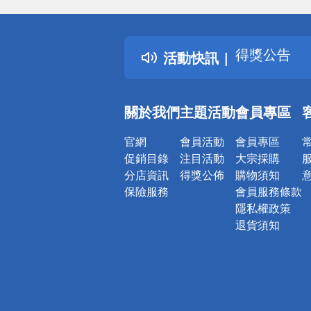
詐騙網頁！
得獎公告
活動快訊
熱門話題
銀行優惠
偏遠地區配
關於我們
主題活動
會員專區
詐騙網頁！
官網
會員活動
會員專區
促銷目錄
注目活動
大宗採購
分店資訊
得獎公佈
購物須知
保險服務
會員服務條款
隱私權政策
退貨須知