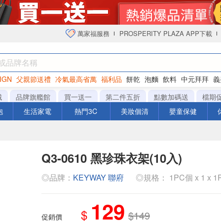
萬家福服務
PROSPERITY PLAZA APP下載
IGN
父親節送禮
冷氣最高省萬
福利品
餅乾
泡麵
飲料
中元拜拜
義
衛生紙
城
品牌旗艦館
買一送一
第二件五折
點數加碼送
檔期
泡
生活家電
熱門3C
美妝個清
嬰童保健
Q3-0610 黑珍珠衣架(10入)
◎品牌：
KEYWAY 聯府
◎規格： 1PC個 x 1 x 
129
$
$149
促銷價