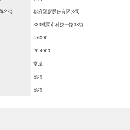
商名稱
聯府塑膠股份有限公司
333桃園市科技一路38號
4.6000
20.4000
常溫
應稅
應稅
送