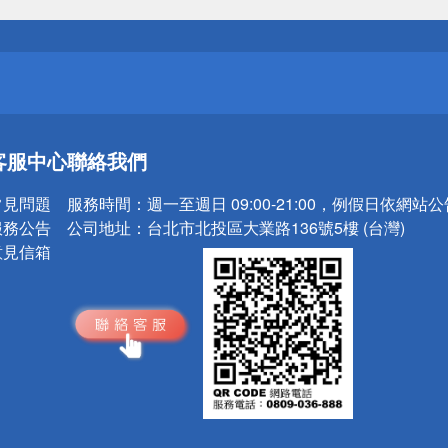
請小心！
送
客服中心
聯絡我們
請小心！
常見問題
服務時間：
週一至週日 09:00-21:00，例假日依網站
服務公告
公司地址：
台北市北投區大業路136號5樓 (台灣)
意見信箱