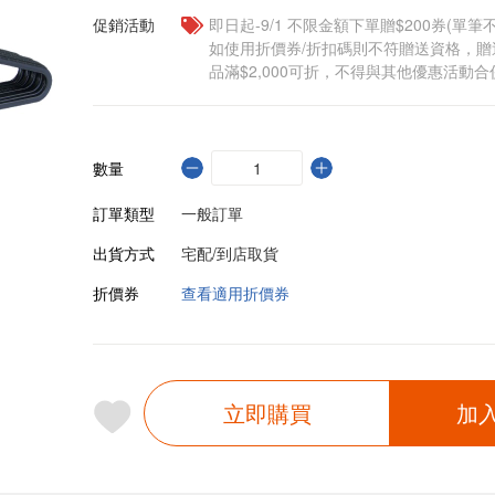
促銷活動
即日起-9/1 不限金額下單贈$200券(單
如使用折價券/折扣碼則不符贈送資格，
品滿$2,000可折，不得與其他優惠活動合
數量
訂單類型
一般訂單
出貨方式
宅配/到店取貨
折價券
查看適用折價券
立即購買
加