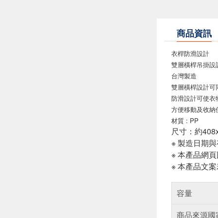
商品資訊
衣桿防滑設計
雙層橫桿吊掛設
台灣製造
雙層橫桿設計可
防滑設計可使衣
方便移動及收納
材質 : PP
尺寸：約408x
※ 製造日期
※ 本產品網
※ 本產品文
容量
商品來源國