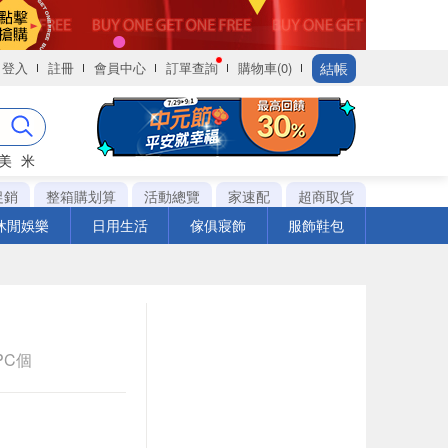
結帳
登入
註冊
會員中心
訂單查詢
購物車(0)
美
米
促銷
整箱購划算
活動總覽
家速配
超商取貨
休閒娛樂
日用生活
傢俱寢飾
服飾鞋包
1PC個