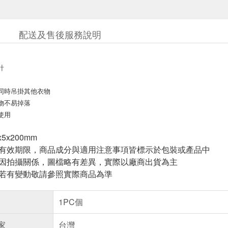
配送及售後服務說明
計
同時吊掛其他衣物
物不易掉落
使用
5x200mm
與有效期限，商品成分與適用注意事項皆標示於包裝或產品中
頁因拍攝關係，圖檔略有差異，實際以廠商出貨為主
案若有變動敬請參照實際商品為準
1PC個
家
台灣