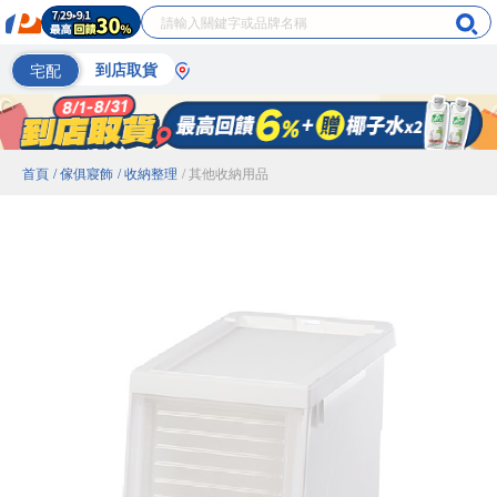
宅配
到店取貨
首頁
/ 傢俱寢飾
/ 收納整理
/ 其他收納用品