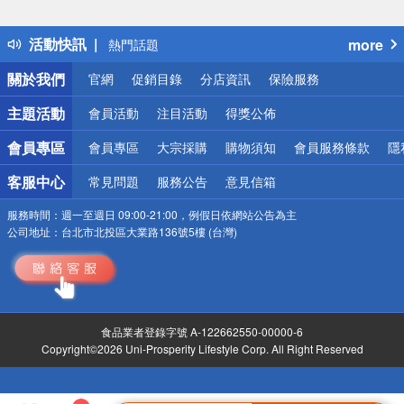
詐騙網頁！請小心！
得獎公告
活動快訊
more
熱門話題
銀行優惠
關於我們
官網
促銷目錄
分店資訊
保險服務
偏遠地區配送
詐騙網頁！請小心！
主題活動
會員活動
注目活動
得獎公佈
會員專區
會員專區
大宗採購
購物須知
會員服務條款
隱
客服中心
常見問題
服務公告
意見信箱
服務時間：
週一至週日 09:00-21:00，例假日依網站公告為主
公司地址：
台北市北投區大業路136號5樓 (台灣)
食品業者登錄字號 A-122662550-00000-6
Copyright©2026 Uni-Prosperity Lifestyle Corp. All Right Reserved