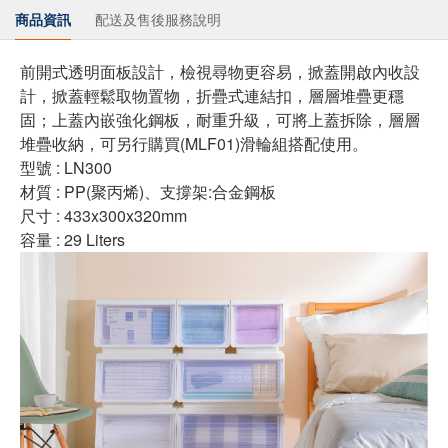
商品資訊
配送及售後服務說明
前開式透明面板設計，檢視尋物更容易，掀蓋開啟內收設
計，掀蓋輕鬆取物置物，折疊式連結扣，層層堆疊更穩
固；上蓋內嵌強化鋼板，耐重升級，可將上蓋拆除，層層
堆疊收納，可另行購買(MLF01)滑輪組搭配使用。
型號 : LN300
材質 :
PP(聚丙烯)、支撐架:合金鋼板
尺寸
: 433x300x320mm
容量 :
29 Liters