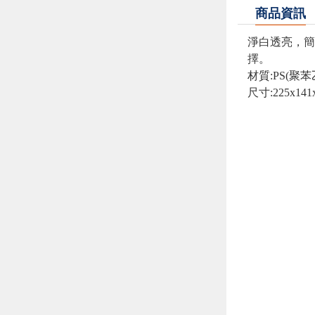
商品資訊
淨白透亮，簡
擇。
材質:
PS(聚苯
尺寸:225x141