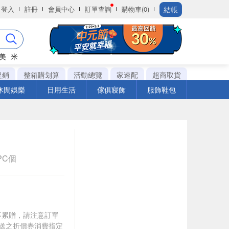
結帳
登入
註冊
會員中心
訂單查詢
購物車(0)
美
米
促銷
整箱購划算
活動總覽
家速配
超商取貨
休閒娛樂
日用生活
傢俱寢飾
服飾鞋包
1PC個
筆不累贈，請注意訂單
贈送之折價券消費指定