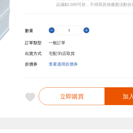
品滿$2,000可折，不得與其他優惠活動合
數量
訂單類型
一般訂單
出貨方式
宅配/到店取貨
折價券
查看適用折價券
立即購買
加