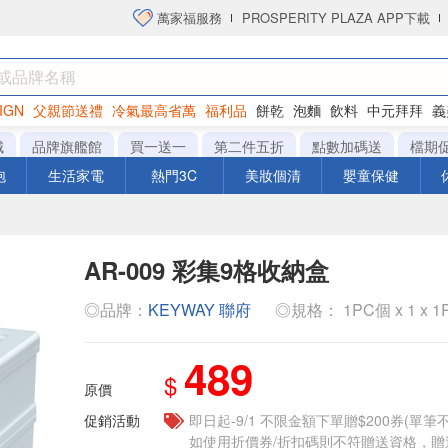
萬家福服務
PROSPERITY PLAZA APP下載
IGN
父親節送禮
冷氣最高省萬
福利品
餅乾
泡麵
飲料
中元拜拜
義
洋芋片
城
品牌旗艦館
買一送一
第二件五折
點數加碼送
檔期
泡
生活家電
熱門3C
美妝個清
嬰童保健
AR-009 彩集9格收納盒
◎品牌：
KEYWAY 聯府
◎規格： 1PC個 x 1 x 
489
$
原價
促銷活動
即日起-9/1 不限金額下單贈$200券(單
如使用折價券/折扣碼則不符贈送資格，