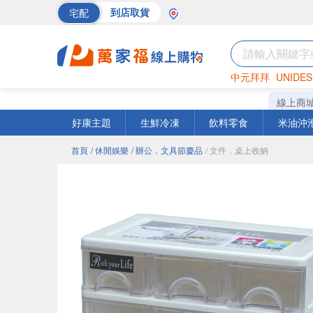
宅配
到店取貨
中元拜拜
UNIDES
巧克力
罐頭
海苔
線上商
好康主題
生鮮冷凍
飲料零食
米油沖
首頁
/ 休閒娛樂
/ 辦公．文具節慶品
/ 文件．桌上收納