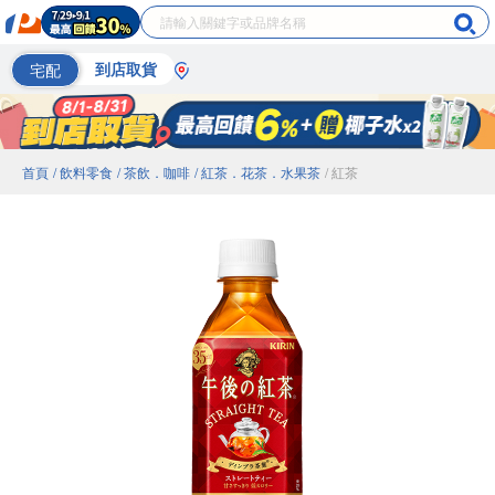
宅配
到店取貨
首頁
/ 飲料零食
/ 茶飲．咖啡
/ 紅茶．花茶．水果茶
/ 紅茶