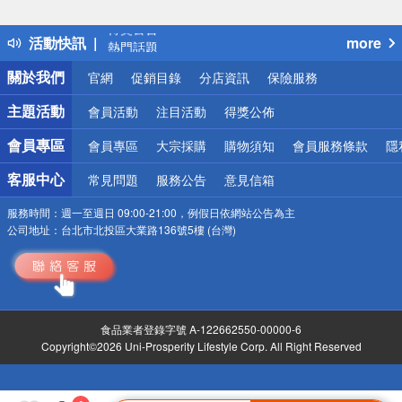
詐騙網頁！請小心！
得獎公告
活動快訊
more
熱門話題
銀行優惠
關於我們
官網
促銷目錄
分店資訊
保險服務
偏遠地區配送
詐騙網頁！請小心！
主題活動
會員活動
注目活動
得獎公佈
會員專區
會員專區
大宗採購
購物須知
會員服務條款
隱
客服中心
常見問題
服務公告
意見信箱
服務時間：
週一至週日 09:00-21:00，例假日依網站公告為主
公司地址：
台北市北投區大業路136號5樓 (台灣)
食品業者登錄字號 A-122662550-00000-6
Copyright©2026 Uni-Prosperity Lifestyle Corp. All Right Reserved