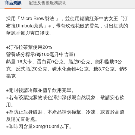
商品資訊
配送及售後服務說明
採用「Micro Brew製法 」，並使用錫蘭紅茶中的女王「汀
布拉Dimbula茶葉」※，帶有玫瑰花般的香氣，引出紅茶的
華麗香氣與爽口後味。
※汀布拉茶葉使用20%
營養成分標示(每100毫升中含量)
熱量 16大卡、蛋白質0公克、脂肪0公克、飽和脂肪0公
克、反式脂肪0公克、碳水化合物4公克、糖3.7公克、鈉5
毫克
※開封後請冷藏並儘早飲用完畢。
※若有茶葉沈澱物或色澤加深係屬自然現象，敬請安心飲
用。
※為防止瓶身破裂，本產品請勿撞擊、冷凍，或置於高溫
及陽光直射處。
※咖啡因含量20mg/100ml以下。