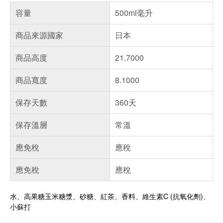
容量
500ml毫升
商品來源國家
日本
商品高度
21.7000
商品寬度
8.1000
保存天數
360天
保存溫層
常溫
應免稅
應稅
應免稅
應稅
水、高果糖玉米糖漿、砂糖、紅茶、香料、維生素C (抗氧化劑)、
小蘇打
偏遠地區配送