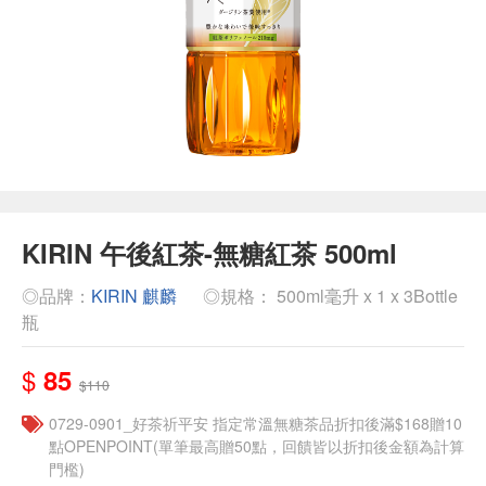
KIRIN 午後紅茶-無糖紅茶 500ml
◎品牌：
KIRIN 麒麟
◎規格： 500ml毫升 x 1 x 3Bottle
瓶
$
85
$110
​​0729-0901_好茶祈平安 指定常溫無糖茶品折扣後滿$168贈10
點OPENPOINT(單筆最高贈50點，回饋皆以折扣後金額為計算
門檻)