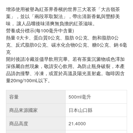
增添使用被譽為紅茶界香檳的世界三大茗茶「大吉嶺茶
葉」，並以「兩段萃取製法」，帶出清新香氣與豐醇美
味， 讓人品嚐後味清爽無負擔的紅茶滋味。
營養成分標示(每100毫升中含量)
熱量 0大卡、蛋白質0公克、脂肪 0公克、飽和脂肪0公
克、反式脂肪0公克、碳水化合物0公克、糖0公克、鈉 6毫
克
開封後請冷藏並儘早飲用完畢。若有茶葉沉澱物或色澤加
深係屬自然現象，敬請安心飲用。為防止瓶身破裂，本產
品請勿撞擊、冷凍，或置於高溫及陽光直射處。咖啡因含
量20mg/100mL以下。
容量
500ml毫升
商品來源國家
日本山口縣
商品高度
21.4000