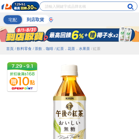
宅配
到店取貨
首頁
/ 飲料零食
/ 茶飲．咖啡
/ 紅茶．花茶．水果茶
/ 紅茶