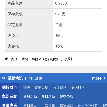
商品寬度
6.9000
保存天數
270天
保存溫層
常溫
應免稅
應稅
應免稅
應稅
水、紅茶、香料、維他命C (抗氧化劑)、小蘇打
偏遠地區配送
詐騙網頁！請小心！
得獎公告
活動快訊
more
熱門話題
銀行優惠
關於我們
官網
促銷目錄
分店資訊
保險服務
偏遠地區配送
詐騙網頁！請小心！
主題活動
會員活動
注目活動
得獎公佈
會員專區
會員專區
大宗採購
購物須知
會員服務條款
隱