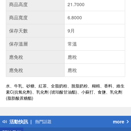
商品高度
21.7000
商品寬度
6.8000
保存天數
9月
保存溫層
常溫
應免稅
應稅
應免稅
應稅
水、牛乳、砂糖、紅茶、全脂奶粉、脫脂奶粉、糊精、香料、維生
素C(抗氧化劑)、乳化劑 (琥珀酸甘油酯)、小蘇打、食鹽、乳化劑
(脂肪酸蔗糖酯)
偏遠地區配送
詐騙網頁！請小心！
得獎公告
活動快訊
more
熱門話題
銀行優惠