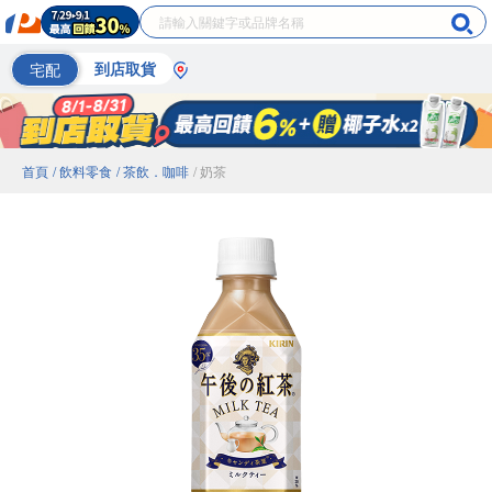
宅配
到店取貨
首頁
/ 飲料零食
/ 茶飲．咖啡
/ 奶茶