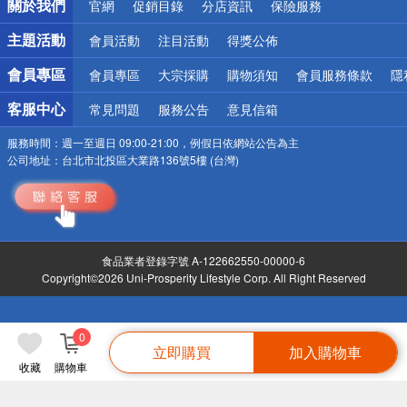
關於我們
官網
促銷目錄
分店資訊
保險服務
偏遠地區配送
詐騙網頁！請小心！
主題活動
會員活動
注目活動
得獎公佈
會員專區
會員專區
大宗採購
購物須知
會員服務條款
隱
客服中心
常見問題
服務公告
意見信箱
服務時間：
週一至週日 09:00-21:00，例假日依網站公告為主
公司地址：
台北市北投區大業路136號5樓 (台灣)
食品業者登錄字號 A-122662550-00000-6
Copyright©2026 Uni-Prosperity Lifestyle Corp. All Right Reserved
0
立即購買
加入購物車
收藏
購物車