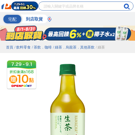
宅配
到店取貨
首頁
/ 飲料零食
/ 茶飲．咖啡
/ 綠茶．烏龍茶．其他茶飲
/ 綠茶