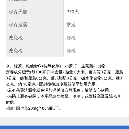
保存天數
270天
保存溫層
常溫
應免稅
應稅
應免稅
應稅
水、綠茶、維他命C (抗氧化劑)、小蘇打、生茶葉抽出物
營養成分標示(每100毫升中含量) 熱量 0大卡、蛋白質0公克、脂肪
0公克、飽和脂肪0公克、反式脂肪0公克、碳水化合物0公克、糖0
公克、鈉 10毫克 ※開封後後請冷藏並儘早飲用完畢。
※若有茶葉沈澱物或色澤加深係屬自然現象，敬請安心飲用。
※為防止瓶身破裂，本產品請勿撞擊、冷凍，或置於高溫及陽光直
射處。
※咖啡因含量20mg/100ml以下。
偏遠地區配送
詐騙網頁！請小心！
得獎公告