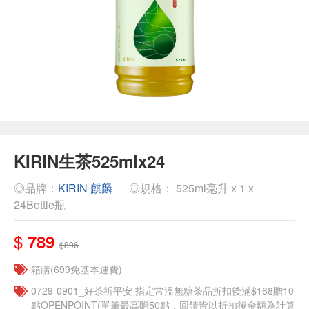
KIRIN生茶525mlx24
◎品牌：
KIRIN 麒麟
◎規格： 525ml毫升 x 1 x
24Bottle瓶
$
789
$896
箱購(699免基本運費)
​​0729-0901_好茶祈平安 指定常溫無糖茶品折扣後滿$168贈10
點OPENPOINT(單筆最高贈50點，回饋皆以折扣後金額為計算