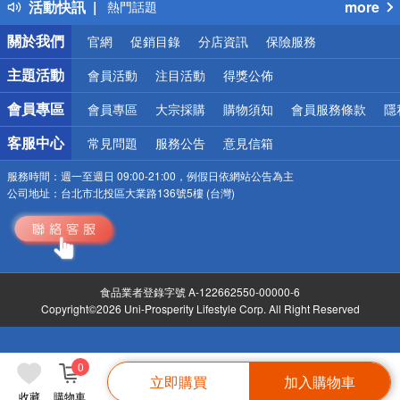
活動快訊
more
熱門話題
銀行優惠
關於我們
官網
促銷目錄
分店資訊
保險服務
偏遠地區配送
詐騙網頁！請小心！
主題活動
會員活動
注目活動
得獎公佈
會員專區
會員專區
大宗採購
購物須知
會員服務條款
隱
客服中心
常見問題
服務公告
意見信箱
服務時間：
週一至週日 09:00-21:00，例假日依網站公告為主
公司地址：
台北市北投區大業路136號5樓 (台灣)
食品業者登錄字號 A-122662550-00000-6
Copyright©2026 Uni-Prosperity Lifestyle Corp. All Right Reserved
0
立即購買
加入購物車
收藏
購物車