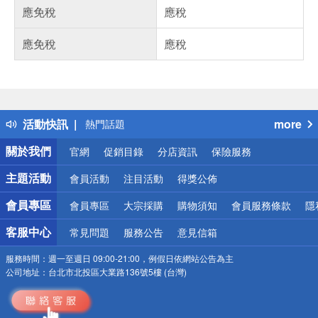
應免稅
應稅
應免稅
應稅
偏遠地區配送
詐騙網頁！請小心！
得獎公告
活動快訊
more
熱門話題
銀行優惠
關於我們
官網
促銷目錄
分店資訊
保險服務
偏遠地區配送
詐騙網頁！請小心！
主題活動
會員活動
注目活動
得獎公佈
會員專區
會員專區
大宗採購
購物須知
會員服務條款
隱
客服中心
常見問題
服務公告
意見信箱
服務時間：
週一至週日 09:00-21:00，例假日依網站公告為主
公司地址：
台北市北投區大業路136號5樓 (台灣)