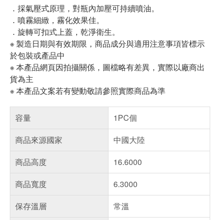
．採氣壓式原理，對瓶內加壓可持續噴油。
．噴霧細緻，霧化效果佳。
．旋轉可扣式上蓋，乾淨衛生。
※ 製造日期與有效期限，商品成分與適用注意事項皆標示
於包裝或產品中
※ 本產品網頁因拍攝關係，圖檔略有差異，實際以廠商出
貨為主
※ 本產品文案若有變動敬請參照實際商品為準
容量
1PC個
商品來源國家
中國大陸
商品高度
16.6000
商品寬度
6.3000
保存溫層
常溫