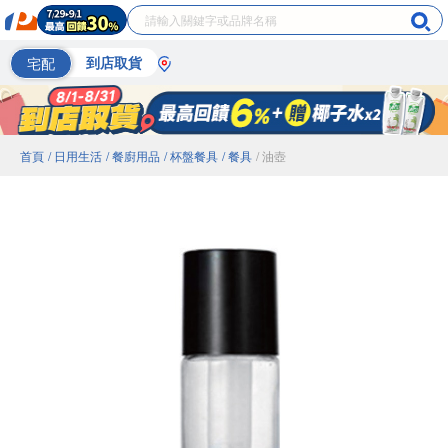
宅配
到店取貨
首頁
/ 日用生活
/ 餐廚用品
/ 杯盤餐具
/ 餐具
/ 油壺