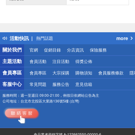
偏遠地區配送
詐騙網頁！請小心！
得獎公告
活動快訊
more
熱門話題
銀行優惠
關於我們
官網
促銷目錄
分店資訊
保險服務
偏遠地區配送
詐騙網頁！請小心！
主題活動
會員活動
注目活動
得獎公佈
會員專區
會員專區
大宗採購
購物須知
會員服務條款
隱
客服中心
常見問題
服務公告
意見信箱
服務時間：
週一至週日 09:00-21:00，例假日依網站公告為主
公司地址：
台北市北投區大業路136號5樓 (台灣)
食品業者登錄字號 A-122662550-00000-6