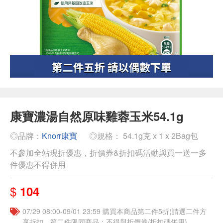
康寶濃湯自然原味雞蓉玉米54.1g
◎品牌：
Knorr康寶
◎規格： 54.1g克 x 1 x 2Bag包
不參加全站現折優惠，折價券&折扣碼活動與買一送一多
件優惠不得併用
$
104
07/29 08:00-09/01 23:59 購買本商品第二件5折(請選二件方
享折扣，第二件限同商品；不得與折價券/折扣碼併用)