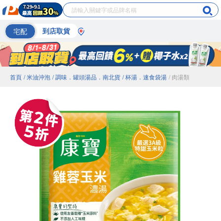
宅配
到店取貨
首頁
/ 米油沖泡
/ 調味．罐頭湯品．南北貨
/ 杯湯．速食袋湯
/ 肉湯類