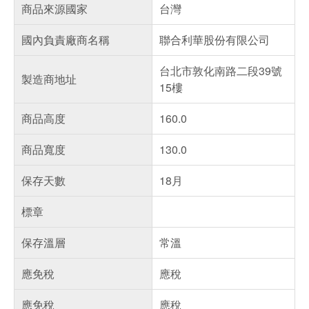
商品來源國家
台灣
國內負責廠商名稱
聯合利華股份有限公司
台北市敦化南路二段39號
製造商地址
15樓
商品高度
160.0
商品寬度
130.0
保存天數
18月
標章
保存溫層
常溫
應免稅
應稅
應免稅
應稅