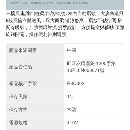
三檔風速調節(輕柔/自然/強勁) 左右自動擺頭，大廣角送風
6段風輪立體送風，風大而柔 清涼舒爽，擺放不佔空間 搭
配冷暖氣，加強循環對流 提手設計，方便提拿與移動 頂部
旋鈕開關，操作便利告別彎腰
商品來源國家
中國
旺旺友聯產險 1200字第
產品責任險
13PL0N000071號
產品核准字號
R3C302
保存天數
1年
保存方式
常溫
電源規格
110V