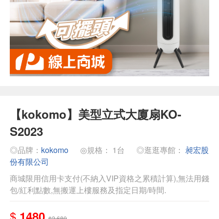
【kokomo】美型立式大廈扇KO-
S2023
◎品牌：
kokomo
◎規格： 1台
◎逛逛專館：
昶宏股
份有限公司
商城限用信用卡支付(不納入VIP資格之累積計算),無法用錢
包/紅利點數,無搬運上樓服務及指定日期/時間.
$
1480
$2,680