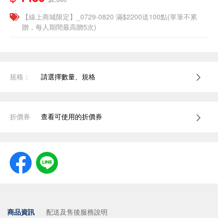
【線上商城限定】_0729-0820 滿$2200送100點(單筆不累
贈，每人期間最高贈5次)
規格：
請選擇數量、規格
折價券
查看可使用的折價券
商品資訊
配送及售後服務說明