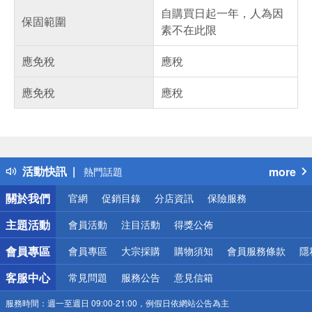
自購買日起一年，人為因
保固範圍
素不在此限
應免稅
應稅
應免稅
應稅
偏遠地區配送
詐騙網頁！請小心！
得獎公告
活動快訊
more
熱門話題
銀行優惠
關於我們
官網
促銷目錄
分店資訊
保險服務
偏遠地區配送
詐騙網頁！請小心！
主題活動
會員活動
注目活動
得獎公佈
會員專區
會員專區
大宗採購
購物須知
會員服務條款
隱
客服中心
常見問題
服務公告
意見信箱
服務時間：
週一至週日 09:00-21:00，例假日依網站公告為主