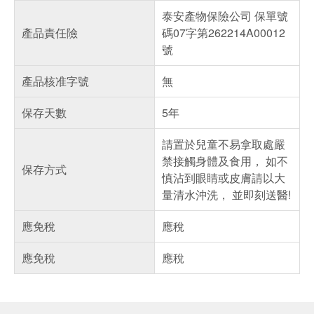
泰安產物保險公司 保單號
產品責任險
碼07字第262214A00012
號
產品核准字號
無
保存天數
5年
請置於兒童不易拿取處嚴
禁接觸身體及食用， 如不
保存方式
慎沾到眼睛或皮膚請以大
量清水沖洗， 並即刻送醫!
應免稅
應稅
應免稅
應稅
偏遠地區配送
詐騙網頁！請小心！