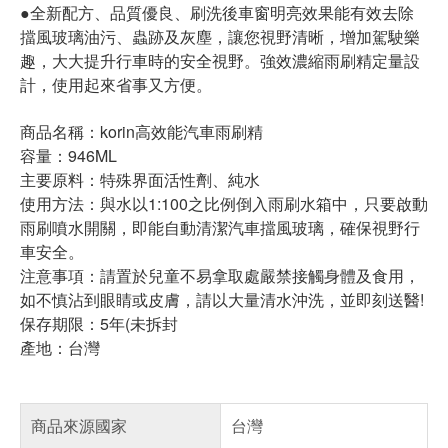
●全新配方、品質優良、刷洗後車窗明亮效果能有效去除
擋風玻璃油污、蟲跡及灰塵，讓您視野清晰，增加駕駛樂
趣，大大提升行車時的安全視野。強效濃縮雨刷精定量設
計，使用起來省事又方便。
商品名稱：korin高效能汽車雨刷精
容量：946ML
主要原料：特殊界面活性劑、純水
使用方法：與水以1:100之比例倒入雨刷水箱中，只要啟動
雨刷噴水開關，即能自動清潔汽車擋風玻璃，確保視野行
車安全。
注意事項：請置於兒童不易拿取處嚴禁接觸身體及食用，
如不慎沾到眼睛或皮膚，請以大量清水沖洗，並即刻送醫!
保存期限：5年(未拆封
產地：台灣
商品來源國家
台灣