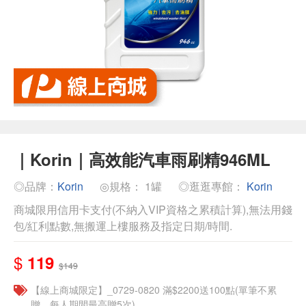
｜Korin｜高效能汽車雨刷精946ML
◎品牌：
Korin
◎規格： 1罐
◎逛逛專館：
Korin
商城限用信用卡支付(不納入VIP資格之累積計算),無法用錢
包/紅利點數,無搬運上樓服務及指定日期/時間.
$
119
$149
【線上商城限定】_0729-0820 滿$2200送100點(單筆不累
贈，每人期間最高贈5次)