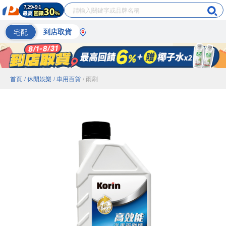
宅配
到店取貨
首頁
/ 休閒娛樂
/ 車用百貨
/ 雨刷