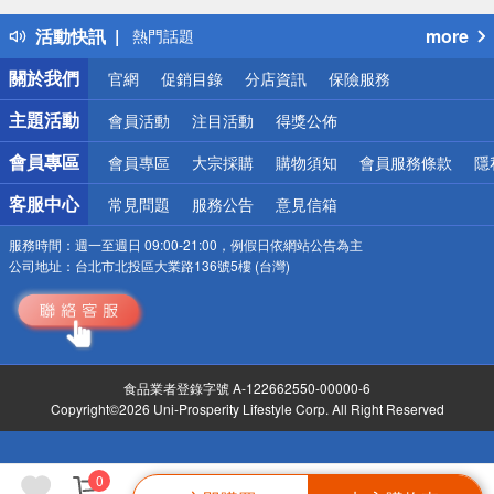
得獎公告
活動快訊
more
熱門話題
銀行優惠
關於我們
官網
促銷目錄
分店資訊
保險服務
偏遠地區配送
詐騙網頁！請小心！
主題活動
會員活動
注目活動
得獎公佈
會員專區
會員專區
大宗採購
購物須知
會員服務條款
隱
客服中心
常見問題
服務公告
意見信箱
服務時間：
週一至週日 09:00-21:00，例假日依網站公告為主
公司地址：
台北市北投區大業路136號5樓 (台灣)
食品業者登錄字號 A-122662550-00000-6
Copyright©2026 Uni-Prosperity Lifestyle Corp. All Right Reserved
0