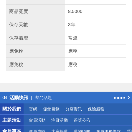
商品寬度
8.5000
保存天數
3年
保存溫層
常溫
應免稅
應稅
應免稅
應稅
偏遠地區配送
詐騙網頁！請小心！
得獎公告
活動快訊
more
熱門話題
銀行優惠
關於我們
官網
促銷目錄
分店資訊
保險服務
偏遠地區配送
詐騙網頁！請小心！
主題活動
會員活動
注目活動
得獎公佈
會員專區
會員專區
大宗採購
購物須知
會員服務條款
隱