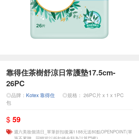
靠得住茶樹舒涼日常護墊17.5cm-
26PC
◎品牌：
Kotex 靠得住
◎規格： 26PC片 x 1 x 1PC
包
$
59
週六美妝個清日_單筆折扣後滿1188元送80點OPENPOINT(單
筆不累贈，回饋皆以折扣後金額為計算門檻)