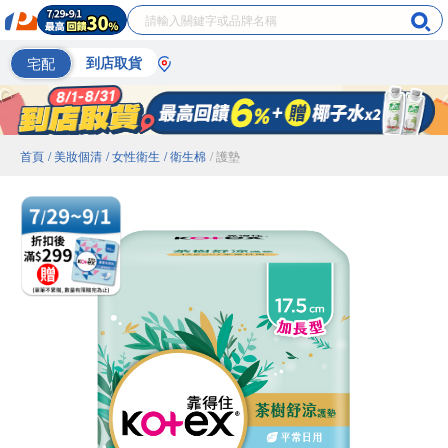
宅配
到店取貨
首頁
/ 美妝個清
/ 女性衛生
/ 衛生棉
/ 護墊