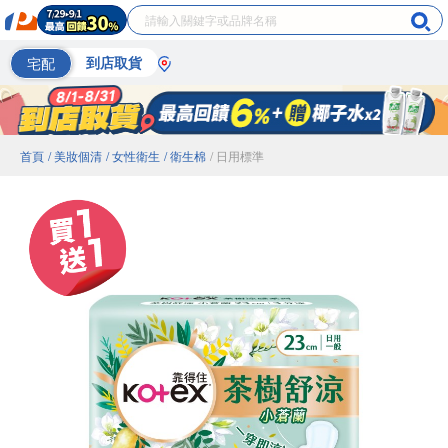
宅配
到店取貨
首頁
/ 美妝個清
/ 女性衛生
/ 衛生棉
/ 日用標準