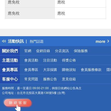
應免稅
應稅
應免稅
應稅
偏遠地區配送
詐騙網頁！請小心！
得獎公告
活動快訊
more
熱門話題
銀行優惠
關於我們
官網
促銷目錄
分店資訊
保險服務
偏遠地區配送
詐騙網頁！請小心！
主題活動
會員活動
注目活動
得獎公佈
會員專區
會員專區
大宗採購
購物須知
會員服務條款
隱
客服中心
常見問題
服務公告
意見信箱
服務時間：
週一至週日 09:00-21:00，例假日依網站公告為主
公司地址：
台北市北投區大業路136號5樓 (台灣)