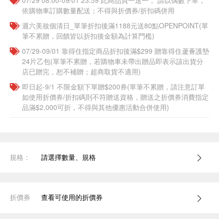
07/29 08:00-09/01 23:59 此商品買一送一， 請以偶數下單，
依購物車訂購數量配送；不得與折價券/折扣碼併用
週六美妝個清日_單筆折扣後滿1188元送80點OPENPOINT(單
筆不累贈，回饋皆以折扣後金額為計算門檻)
07/29-09/01 靠得住指定商品折扣後滿$299 贈靠得住蘆薈護墊
24片乙包(單筆不累贈，若購物車未帶出贈品即表示該出貨分
店已贈完，恕不補贈；超商取貨不適用)
即日起-9/1 不限金額下單贈$200券(單筆不累贈，請注意訂單
如使用折價券/折扣碼則不符贈送資格，贈送之折價券消費指定
品滿$2,000可折，不得與其他優惠活動合併使用)
規格：
請選擇數量、規格
折價券
查看可使用的折價券