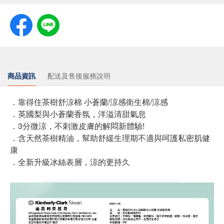
商品資訊
配送及售後服務說明
．靠得住茶樹舒涼棉 小蒼蘭/涼感衛生棉/涼感
．英國梨與小蒼蘭香氛，洋溢清甜氣息
．3分微涼，不刺激皮膚的解悶新體驗!
．含天然茶樹精油，幫助舒緩生理期不適與呵護私密肌健
康
．全新升級冰絲表層，涼的更持久