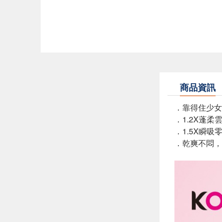
商品資訊
．靠得住少女
．1.2X蓬
．1.5X瞬
．乾爽不悶，