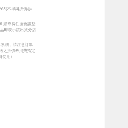
$265(不得與折價券/
299 贈靠得住蘆薈護墊
贈品即表示該出貨分店
筆不累贈，請注意訂單
贈送之折價券消費指定
併使用)