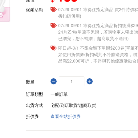
促銷活動
07/29-09/01 靠得住指定商品 買2件特價
折扣碼併用)
07/29-09/01 靠得住指定商品折扣後滿$
24片乙包(單筆不累贈，若購物車未帶出
已贈完，恕不補贈；超商取貨不適用)
即日起-9/1 不限金額下單贈$200券(單
如使用折價券/折扣碼則不符贈送資格，
品滿$2,000可折，不得與其他優惠活動合
數量
訂單類型
一般訂單
出貨方式
宅配/到店取貨/超商取貨
折價券
查看全站折價券