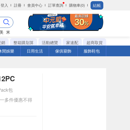
結帳
登入
註冊
會員中心
訂單查詢
購物車(0)
美
米
促銷
整箱購划算
活動總覽
家速配
超商取貨
休閒娛樂
日用生活
傢俱寢飾
服飾鞋包
2PC
Pack包
送一多件優惠不得