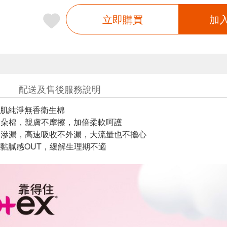
立即購買
加
配送及售後服務說明
肌純淨無香衛生棉
柔雲朵棉，親膚不摩擦，加倍柔軟呵護
吸零滲漏，高速吸收不外漏，大流量也不擔心
黏膩感OUT，緩解生理期不適