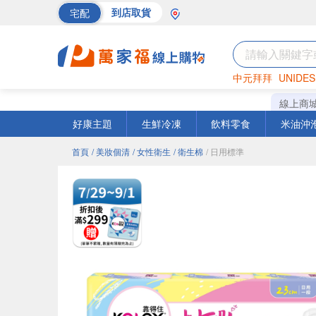
宅配
到店取貨
中元拜拜
UNIDES
巧克力
罐頭
海苔
線上商
好康主題
生鮮冷凍
飲料零食
米油沖
首頁
/ 美妝個清
/ 女性衛生
/ 衛生棉
/ 日用標準