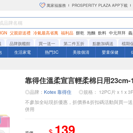
萬家福服務
PROSPERITY PLAZA APP下載
IGN
父親節送禮
冷氣最高省萬
福利品
餅乾
泡麵
飲料
中元拜拜
義
洋芋片
城
品牌旗艦館
買一送一
第二件五折
點數加碼送
檔期
泡
生活家電
熱門3C
美妝個清
嬰童保健
靠得住溫柔宣言輕柔棉日用23cm-1
◎品牌：
Kotex 靠得住
◎規格： 12PC片 x 1 x 3
不參加全站現折優惠，折價券&折扣碼活動與買一
併用
139
$
原價