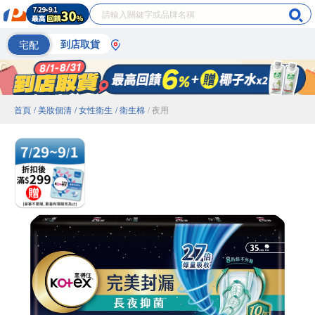
宅配
到店取貨
首頁
/ 美妝個清
/ 女性衛生
/ 衛生棉
/ 夜用