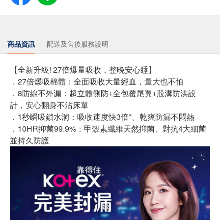
商品資訊
配送及售後服務說明
【全新升級! 27倍爆量吸收，整晚安心睡】
．27倍爆吸棉體：全面吸收大量經血，量大也不怕
．8防線不外漏：超立體側防+全包覆尾翼+股溝防洪設
計，安心翻身不沾床單
．1秒瞬吸鎖水洞：吸收速度快3倍*、乾爽防漏不悶熱
．10HR抑菌99.9%：甲殼素纖維天然抑菌、對抗4大細菌
並持久防護