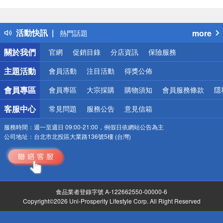
偏遠地區配送
詐騙網頁！請小心！
得獎公告
活動快訊
more
熱門話題
銀行優惠
關於我們
官網
促銷目錄
分店資訊
保險服務
偏遠地區配送
詐騙網頁！請小心！
主題活動
會員活動
注目活動
得獎公佈
會員專區
會員專區
大宗採購
購物須知
會員服務條款
隱
客服中心
常見問題
服務公告
意見信箱
服務時間：
週一至週日 09:00-21:00，例假日依網站公告為主
公司地址：
台北市北投區大業路136號5樓 (台灣)
食品業者登錄字號 A-122662550-00000-6
Copyright©2026 Uni-Prosperity Lifestyle Corp. All Right Reserved