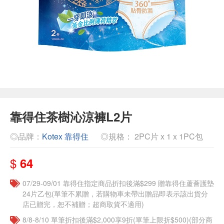
靠得住茶樹沁涼褲L2片
◎品牌：
Kotex 靠得住
◎規格： 2PC片 x 1 x 1PC包
$
64
07/29-09/01 靠得住指定商品折扣後滿$299 贈靠得住蘆薈護墊
24片乙包(單筆不累贈，若購物車未帶出贈品即表示該出貨分
店已贈完，恕不補贈；超商取貨不適用)
8/8-8/10 單筆折扣後滿$2,000享9折(單筆上限折$500)(部分商