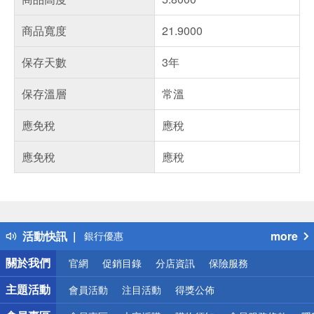
商品寬度
21.9000
保存天數
3年
保存溫層
常溫
應免稅
應稅
應免稅
應稅
偏遠地區配送
詐騙網頁！請小心！
得獎公告
熱門話題
活動快訊
more
銀行優惠
偏遠地區配送
關於我們
官網
促銷目錄
分店資訊
保險服務
詐騙網頁！請小心！
主題活動
會員活動
注目活動
得獎公佈