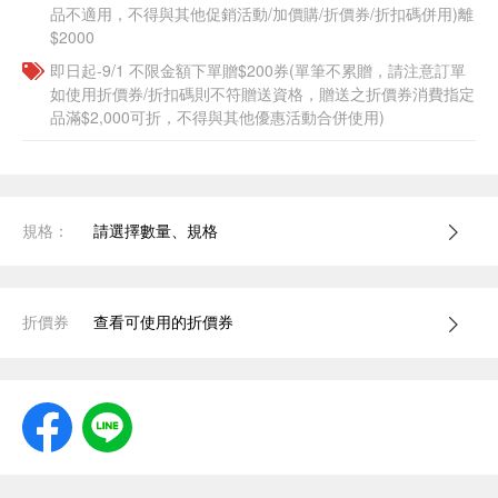
品不適用，不得與其他促銷活動/加價購/折價券/折扣碼併用)離
$2000
即日起-9/1 不限金額下單贈$200券(單筆不累贈，請注意訂單
如使用折價券/折扣碼則不符贈送資格，贈送之折價券消費指定
品滿$2,000可折，不得與其他優惠活動合併使用)
規格：
請選擇數量、規格
折價券
查看可使用的折價券