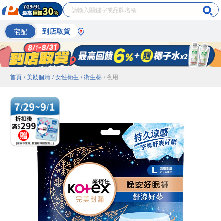
宅配
到店取貨
首頁
/ 美妝個清
/ 女性衛生
/ 衛生棉
/ 夜用